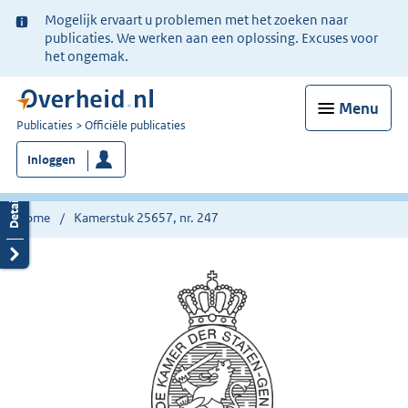
Ter
Mogelijk ervaart u problemen met het zoeken naar
informatie:
publicaties. We werken aan een oplossing. Excuses voor
het ongemak.
Menu
U
Publicaties
Officiële publicaties
bent
Inloggen
nu
hier:
Home
Kamerstuk 25657, nr. 247