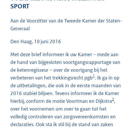
5
SPORT
8
K
Aan de Voorzitter van de Tweede Kamer der Staten-
b
Generaal
Den Haag, 10 juni 2016
Met deze brief informeer ik uw Kamer – mede aan
de hand van bijgesloten voortgangsrapportage van
de ketenregisseur – over de voortgang bij het
1
verbeteren van het trekkingsrecht pgb
. Ik ga in op
de uitbetalingen, die ook in de eerste maanden van
2016 stabiel blijven. Tevens informeer ik de Kamer
2
hierbij, conform de motie Voortman en Dijkstra
,
over het voornemen om over te gaan tot het
volledig controleren van zorgovereenkomsten en
declaraties. Ook sta ik stil bij de stand van zaken