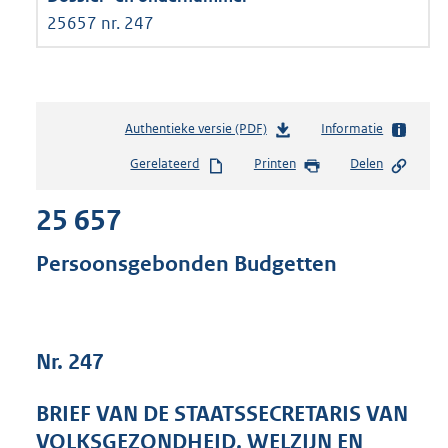
25657 nr. 247
Authentieke versie (PDF)
b
Informatie
e
Gerelateerd
Printen
Delen
s
t
25 657
a
n
d
Persoonsgebonden Budgetten
s
g
r
o
Nr. 247
o
t
t
BRIEF VAN DE STAATSSECRETARIS VAN
e
VOLKSGEZONDHEID, WELZIJN EN
: