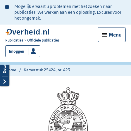
Ter
Mogelijk ervaart u problemen met het zoeken naar
informatie:
publicaties. We werken aan een oplossing. Excuses voor
het ongemak.
Menu
U
Publicaties
Officiële publicaties
bent
Inloggen
nu
hier:
Home
Kamerstuk 25424, nr. 423