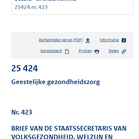
25424 nr. 423
Authentieke versie (PDF)
b
Informatie
e
Gerelateerd
Printen
Delen
s
t
25 424
a
n
d
Geestelijke gezondheidszorg
s
g
r
o
Nr. 423
o
t
t
BRIEF VAN DE STAATSSECRETARIS VAN
e
VOLKSGEZONDHEID, WELZIJN EN
: