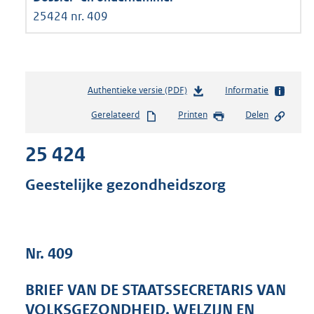
25424 nr. 409
Authentieke versie (PDF)
b
Informatie
e
Gerelateerd
Printen
Delen
s
t
25 424
a
n
d
Geestelijke gezondheidszorg
s
g
r
o
Nr. 409
o
t
t
BRIEF VAN DE STAATSSECRETARIS VAN
e
VOLKSGEZONDHEID, WELZIJN EN
: