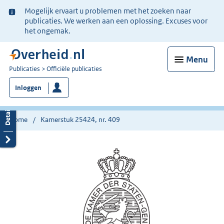
Ter
Mogelijk ervaart u problemen met het zoeken naar
informatie:
publicaties. We werken aan een oplossing. Excuses voor
het ongemak.
Menu
U
Publicaties
Officiële publicaties
bent
Inloggen
nu
hier:
Home
Kamerstuk 25424, nr. 409