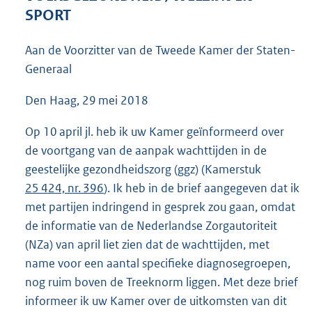
5
SPORT
0
K
Aan de Voorzitter van de Tweede Kamer der Staten-
b
Generaal
Den Haag, 29 mei 2018
Op 10 april jl. heb ik uw Kamer geïnformeerd over
de voortgang van de aanpak wachttijden in de
geestelijke gezondheidszorg (ggz) (Kamerstuk
25 424, nr. 396
). Ik heb in de brief aangegeven dat ik
met partijen indringend in gesprek zou gaan, omdat
de informatie van de Nederlandse Zorgautoriteit
(NZa) van april liet zien dat de wachttijden, met
name voor een aantal specifieke diagnosegroepen,
nog ruim boven de Treeknorm liggen. Met deze brief
informeer ik uw Kamer over de uitkomsten van dit