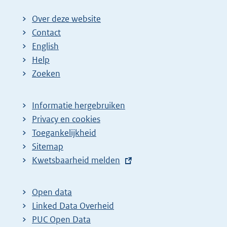
:
Over deze website
Contact
English
Help
Zoeken
Informatie hergebruiken
Privacy en cookies
Toegankelijkheid
Sitemap
E
Kwetsbaarheid melden
x
t
Open data
e
Linked Data Overheid
r
PUC Open Data