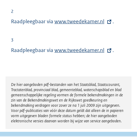
x
t
2
e
Raadpleegbaar via
E
www.tweedekamer.nl
.
r
x
n
t
3
e
e
Raadpleegbaar via
E
www.tweedekamer.nl
.
l
r
x
i
n
t
n
e
e
k
l
r
:
Disclaimer
De hier aangeboden pdf-bestanden van het Staatsblad, Staatscourant,
i
Tractatenblad, provinciaal blad, gemeenteblad, waterschapsblad en blad
n
n
gemeenschappelijke regeling vormen de formele bekendmakingen in de
e
zin van de Bekendmakingswet en de Rijkswet goedkeuring en
k
bekendmaking verdragen voor zover ze na 1 juli 2009 zijn uitgegeven.
l
Voor pdf-publicaties van vóór deze datum geldt dat alleen de in papieren
:
i
vorm uitgegeven bladen formele status hebben; de hier aangeboden
elektronische versies daarvan worden bij wijze van service aangeboden.
n
k