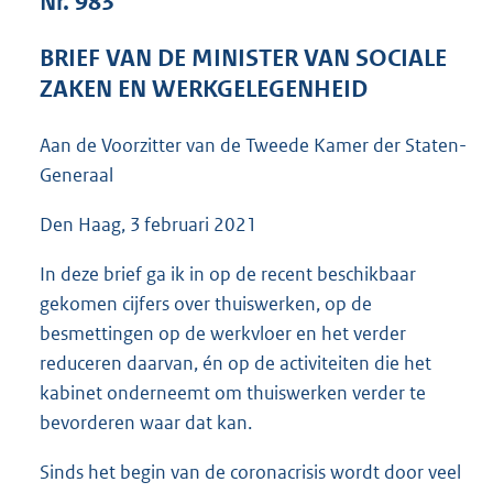
Nr. 983
1
3
BRIEF VAN DE MINISTER VAN SOCIALE
3
ZAKEN EN WERKGELEGENHEID
K
b
Aan de Voorzitter van de Tweede Kamer der Staten-
Generaal
Den Haag, 3 februari 2021
In deze brief ga ik in op de recent beschikbaar
gekomen cijfers over thuiswerken, op de
besmettingen op de werkvloer en het verder
reduceren daarvan, én op de activiteiten die het
kabinet onderneemt om thuiswerken verder te
bevorderen waar dat kan.
Sinds het begin van de coronacrisis wordt door veel