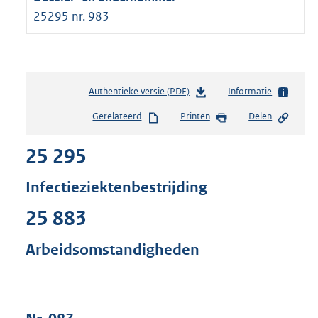
25295 nr. 983
Authentieke versie (PDF)
b
Informatie
e
Gerelateerd
Printen
Delen
s
t
25 295
a
n
d
Infectieziektenbestrijding
s
g
25 883
r
o
Arbeidsomstandigheden
o
t
t
e
: