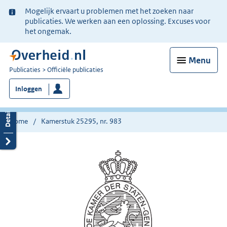
Ter
Mogelijk ervaart u problemen met het zoeken naar
informatie:
publicaties. We werken aan een oplossing. Excuses voor
het ongemak.
Menu
U
Publicaties
Officiële publicaties
bent
Inloggen
nu
hier:
Home
Kamerstuk 25295, nr. 983