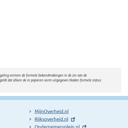
regeling vormen de formele bekendmakingen in de zin van de
eldt dat alleen de in papieren vorm uitgegeven bladen formele status
MijnOverheid.nl
E
Rijksoverheid.nl
x
E
Ondernemersplein.nl