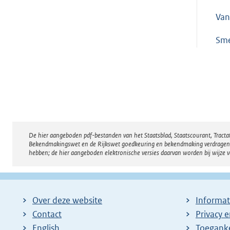
Van
Sme
De hier aangeboden pdf-bestanden van het Staatsblad, Staatscourant, Tract
Disclaimer
Bekendmakingswet en de Rijkswet goedkeuring en bekendmaking verdragen voor
hebben; de hier aangeboden elektronische versies daarvan worden bij wijze 
Over deze website
Informat
Contact
Privacy 
English
Toeganke