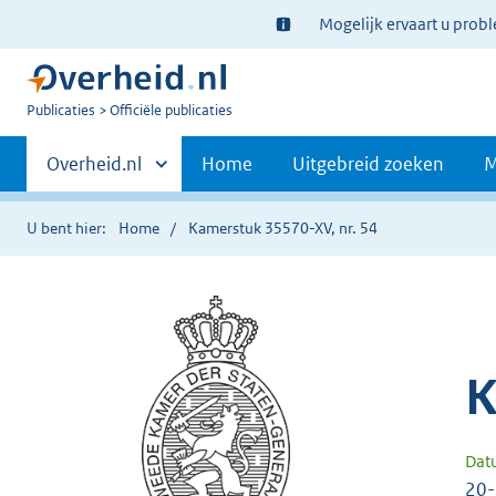
Ter
Mogelijk ervaart u prob
informatie:
U
Publicaties
Officiële publicaties
bent
Primaire
nu
Andere
Overheid.nl
Home
Uitgebreid zoeken
M
hier:
sites
navigatie
binnen
U bent hier:
Home
Kamerstuk 35570-XV, nr. 54
K
Dat
20-