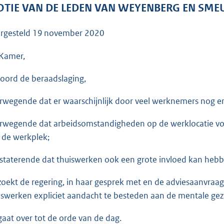
o
TIE VAN DE LEDEN VAN WEYENBERG EN SME
o
t
rgesteld
19 november 2020
t
e
Kamer,
:
oord de beraadslaging,
3
6
rwegende dat er waarschijnlijk door veel werknemers nog e
K
b
rwegende dat arbeidsomstandigheden op de werklocatie vo
 de werkplek;
staterende dat thuiswerken ook een grote invloed kan heb
zoekt de regering, in haar gesprek met en de adviesaanvraa
iswerken expliciet aandacht te besteden aan de mentale g
gaat over tot de orde van de dag.