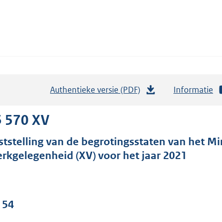
Authentieke versie (PDF)
b
Informatie
e
s
5 570 XV
t
ststelling van de begrotingsstaten van het Mi
a
rkgelegenheid (XV) voor het jaar 2021
n
d
s
g
 54
r