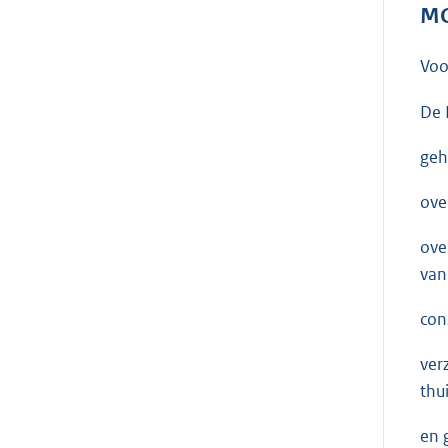
MO
Voo
De 
geh
ove
ove
van
con
ver
thu
en 