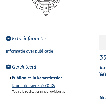
Toon
Extra informatie
meer
van:
Informatie over publicatie
3
Toon
Gerelateerd
Va
meer
We
van:
Publicaties in kamerdossier
Kamerdossier 35570-XV
Toon alle publicaties in het hoofddossier
Nr.