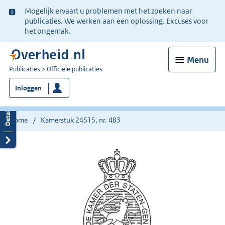
Ter
Mogelijk ervaart u problemen met het zoeken naar
informatie:
publicaties. We werken aan een oplossing. Excuses voor
het ongemak.
Menu
U
Publicaties
Officiële publicaties
bent
Inloggen
nu
hier:
Home
Kamerstuk 24515, nr. 483