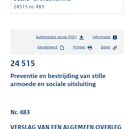
24515 nr. 483
Authentieke versie (PDF)
b
Informatie
e
Gerelateerd
Printen
Delen
s
t
24 515
a
n
d
Preventie en bestrijding van stille
s
armoede en sociale uitsluiting
g
r
o
o
t
Nr. 483
t
e
VERSLAG VAN EEN ALGEMEEN OVERLEG
: