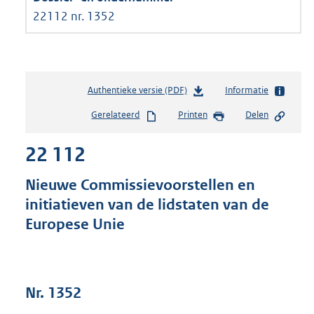
22112 nr. 1352
Authentieke versie (PDF)
b
Informatie
e
Gerelateerd
Printen
Delen
s
t
22 112
a
n
d
Nieuwe Commissievoorstellen en
s
initiatieven van de lidstaten van de
g
Europese Unie
r
o
o
t
t
Nr. 1352
e
: