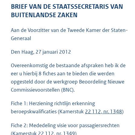
5
BRIEF VAN DE STAATSSECRETARIS VAN
7
BUITENLANDSE ZAKEN
K
b
Aan de Voorzitter van de Tweede Kamer der Staten-
Generaal
Den Haag, 27 januari 2012
Overeenkomstig de bestaande afspraken heb ik de
eer u hierbij 8 fiches aan te bieden die werden
opgesteld door de werkgroep Beoordeling Nieuwe
Commissievoorstellen (BNC).
Fiche 1: Herziening richtlijn erkenning
beroepskwalificaties (Kamerstuk
22 112, nr. 1348
)
Fiche 2: Mededeling visie voor passagiersrechten
(Kamerstuk
22 112, nr. 1349
)