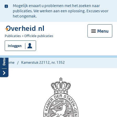
Ter
Mogelijk ervaart u problemen met het zoeken naar
informatie:
publicaties. We werken aan een oplossing. Excuses voor
het ongemak.
Menu
U
Publicaties
Officiële publicaties
bent
Inloggen
nu
hier:
Home
Kamerstuk 22112, nr. 1352