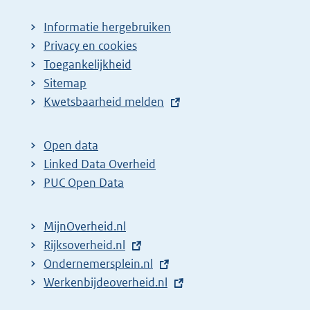
Informatie hergebruiken
Privacy en cookies
Toegankelijkheid
Sitemap
E
Kwetsbaarheid melden
x
t
Open data
e
Linked Data Overheid
r
PUC Open Data
n
e
MijnOverheid.nl
l
E
Rijksoverheid.nl
i
x
E
Ondernemersplein.nl
n
t
x
E
Werkenbijdeoverheid.nl
k
e
t
x
: