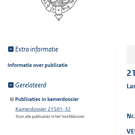
Toon
Extra informatie
meer
van:
Informatie over publicatie
2
Toon
Gerelateerd
La
meer
van:
Publicaties in kamerdossier
Kamerdossier 21501-32
Nr
Toon alle publicaties in het hoofddossier
VE