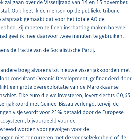
k zal gaan over de Visserijraad van 14 en 15 november.
 staf. Ook heet ik de mensen op de publieke tribune
 afspraak gemaakt dat voor het totale AO de
hebben. Zij moeten zelf een inschatting maken hoeveel
draad geef ik mee daarvoor twee minuten te gebruiken.
s de fractie van de Socialistische Partij.
n andere boeg alvorens tot nieuwe visserijakkoorden met
door consultant Oceanic Development, gefinancierd door
ijkt een grote overexploitatie van de Marokkaanse
schiet. Elke euro die we investeren, levert slechts € 0,65
rijakkoord met Guinee-Bissau verlengd, terwijl de
evangen visje wordt voor 21% betaald door de Europese
 ecosysteem, bijvoorbeeld voor de
evreesd worden voor gevolgen voor de
 mogen niet concurreren met de voedselzekerheid of de