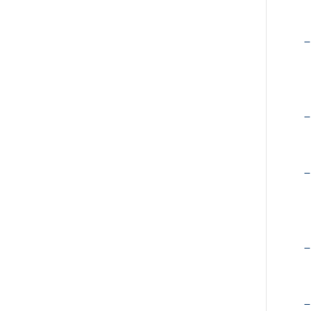
–
–
–
–
–