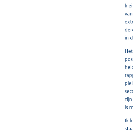
kle
van
ext
der
in 
Het
pos
hel
rap
ple
sec
zij
is 
Ik 
sta