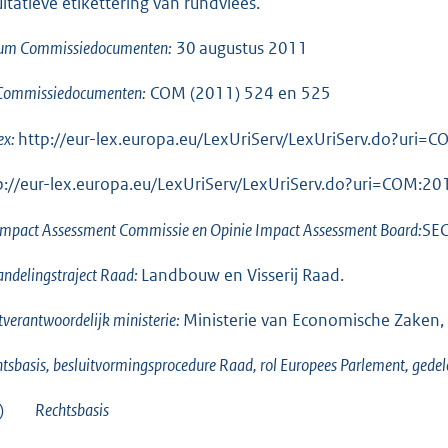
ultatieve etikettering van rundvlees.
um Commissiedocumenten:
30 augustus 2011
 Commissiedocumenten:
COM (2011) 524 en 525
ex:
http://eur-lex.europa.eu/LexUriServ/LexUriServ.do?uri=
p://eur-lex.europa.eu/LexUriServ/LexUriServ.do?uri=COM:2
Impact Assessment Commissie en Opinie Impact Assessment Board:
SEC
ndelingstraject Raad:
Landbouw en Visserij Raad.
tverantwoordelijk ministerie:
Ministerie van Economische Zaken
tsbasis, besluitvormingsprocedure Raad, rol Europees Parlement, gedel
)
Rechtsbasis