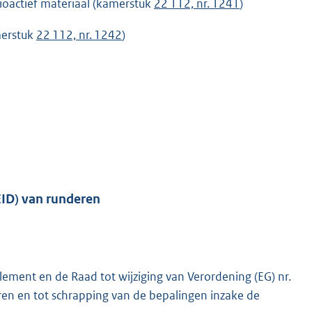
dioactief materiaal (kamerstuk
22 112, nr. 1241
)
merstuk
22 112, nr. 1242
)
(EID) van runderen
ement en de Raad tot wijziging van Verordening (EG) nr.
ren en tot schrapping van de bepalingen inzake de