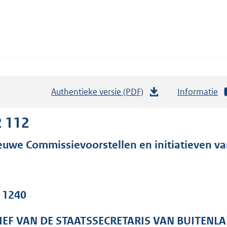
Authentieke versie (PDF)
b
Informatie
e
s
2 112
t
euwe Commissievoorstellen en initiatieven va
a
n
d
s
. 1240
g
r
IEF VAN DE STAATSSECRETARIS VAN BUITENL