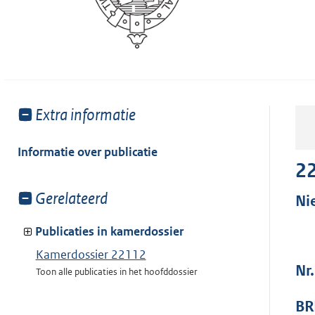
Toon
Extra informatie
meer
van:
Informatie over publicatie
2
Toon
Gerelateerd
Ni
meer
van:
Publicaties in kamerdossier
Kamerdossier 22112
Nr
Toon alle publicaties in het hoofddossier
BR