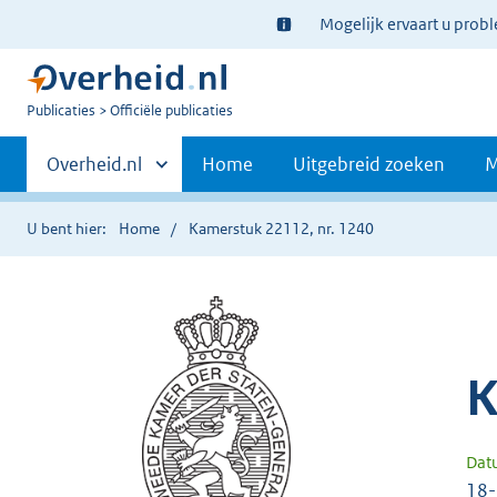
Ter
Mogelijk ervaart u prob
informatie:
U
Publicaties
Officiële publicaties
bent
Primaire
nu
Andere
Overheid.nl
Home
Uitgebreid zoeken
M
hier:
sites
navigatie
binnen
U bent hier:
Home
Kamerstuk 22112, nr. 1240
K
Dat
18