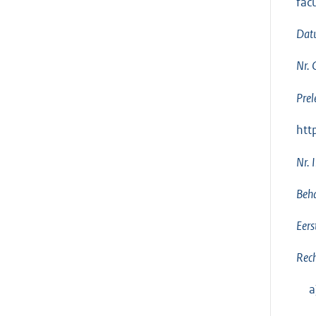
fac
Dat
Nr.
Prel
htt
Nr. 
Beha
Eers
Rech
a