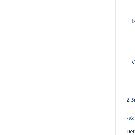
b
c
2. S
• Ko
Het