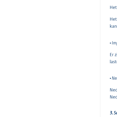
Het
Het
kan
• Im
Er 
las
• Ne
Ned
Ned
3. S