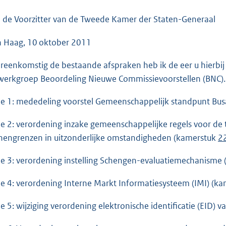
o
o
 de Voorzitter van de Tweede Kamer der Staten-Generaal
t
 Haag, 10 oktober 2011
t
e
reenkomstig de bestaande afspraken heb ik de eer u hierbij
:
werkgroep Beoordeling Nieuwe Commissievoorstellen (BNC).
5
7
he 1: mededeling voorstel Gemeenschappelijk standpunt Bu
K
b
he 2: verordening inzake gemeenschappelijke regels voor de t
nengrenzen in uitzonderlijke omstandigheden (kamerstuk
22
he 3: verordening instelling Schengen-evaluatiemechanisme
he 4: verordening Interne Markt Informatiesysteem (IMI) (k
he 5: wijziging verordening elektronische identificatie (EID) 