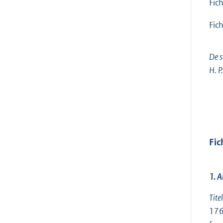
Fic
Fic
De s
H. P
Fic
1. 
Tite
176