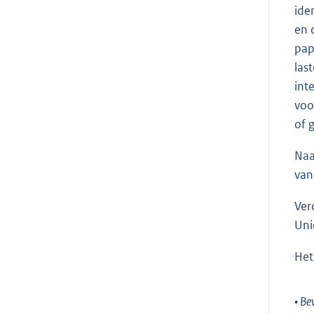
ide
en 
pap
las
int
voo
of 
Naa
van
Ver
Uni
Het
• Be