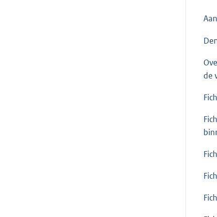
Aan
Den
Ove
de 
Fic
Fic
bin
Fic
Fic
Fic