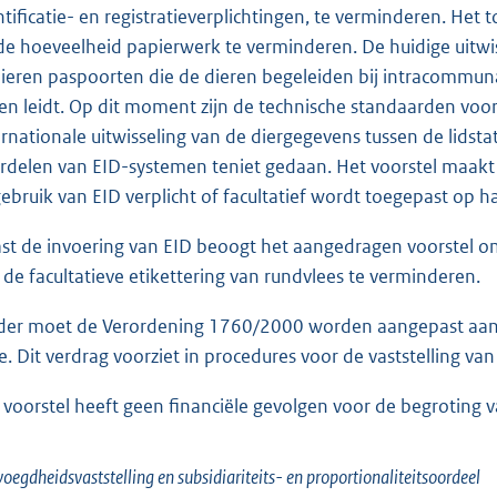
ntificatie- en registratieverplichtingen, te verminderen. Het
de hoeveelheid papierwerk te verminderen. De huidige uitwis
ieren paspoorten die de dieren begeleiden bij intracommuna
ten leidt. Op dit moment zijn de technische standaarden vo
ernationale uitwisseling van de diergegevens tussen de lids
rdelen van EID-systemen teniet gedaan. Het voorstel maakt EI
gebruik van EID verplicht of facultatief wordt toegepast op 
st de invoering van EID beoogt het aangedragen voorstel om
 de facultatieve etikettering van rundvlees te verminderen.
der moet de Verordening 1760/2000 worden aangepast aan 
e. Dit verdrag voorziet in procedures voor de vaststelling v
 voorstel heeft geen financiële gevolgen voor de begroting 
voegdheidsvaststelling en subsidiariteits- en proportionaliteitsoordeel