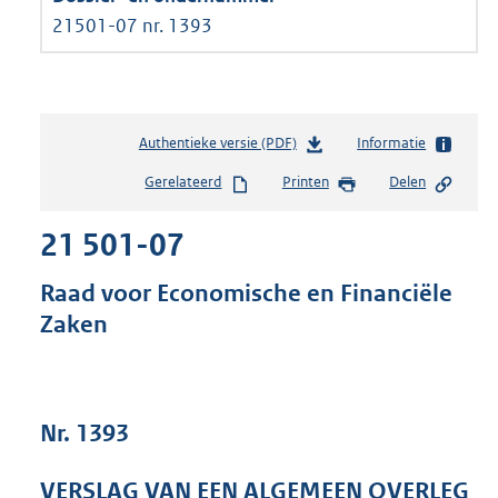
21501-07 nr. 1393
Authentieke versie (PDF)
b
Informatie
e
Gerelateerd
Printen
Delen
s
t
21 501-07
a
n
d
Raad voor Economische en Financiële
s
Zaken
g
r
o
o
t
Nr. 1393
t
e
VERSLAG VAN EEN ALGEMEEN OVERLEG
: