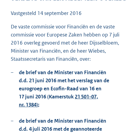
1
0
Vastgesteld
14 september 2016
1
K
De vaste commissie voor Financiën en de vaste
b
commissie voor Europese Zaken hebben op 7 juli
2016 overleg gevoerd met de heer Dijsselbloem,
Minister van Financiën, en de heer Wiebes,
Staatssecretaris van Financiën, over:
–
de brief van de Minister van Financiën
d.d. 21 juni 2016 met het verslag van de
eurogroep en Ecofin-Raad van 16 en
17 juni 2016 (Kamerstuk
21 501-07,
nr. 1384
);
–
de brief van de Minister van Financiën
d.d. 4 juli 2016 met de geannoteerde