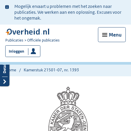
Ter
Mogelijk ervaart u problemen met het zoeken naar
informatie:
publicaties. We werken aan een oplossing. Excuses voor
het ongemak.
Menu
U
Publicaties
Officiële publicaties
bent
Inloggen
nu
hier:
Home
Kamerstuk 21501-07, nr. 1393