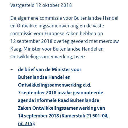
Vastgesteld
12 oktober 2018
1
1
0
De algemene commissie voor Buitenlandse Handel
K
en Ontwikkelingssamenwerking en de vaste
b
commissie voor Europese Zaken hebben op
12 september 2018 overleg gevoerd met mevrouw
Kaag, Minister voor Buitenlandse Handel en
Ontwikkelingssamenwerking, over:
−
de brief van de Minister voor
Buitenlandse Handel en
Ontwikkelingssamenwerking d.d.
7 september 2018 inzake geannoteerde
agenda informele Raad Buitenlandse
Zaken Ontwikkelingssamenwerking van
14 september 2018 (Kamerstuk
21 501-04,
nr. 215
);