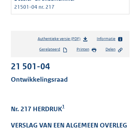
21501-04 nr. 217
Authentieke versie (PDF)
b
Informatie
e
Gerelateerd
Printen
Delen
s
t
21 501-04
a
n
d
Ontwikkelingsraad
s
g
r
o
1
Nr. 217 HERDRUK
o
t
t
VERSLAG VAN EEN ALGEMEEN OVERLEG
e
: