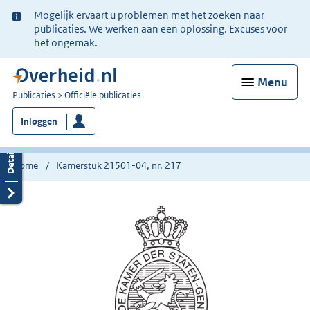
Ter
Mogelijk ervaart u problemen met het zoeken naar
informatie:
publicaties. We werken aan een oplossing. Excuses voor
het ongemak.
Menu
U
Publicaties
Officiële publicaties
bent
Inloggen
nu
hier:
Home
Kamerstuk 21501-04, nr. 217