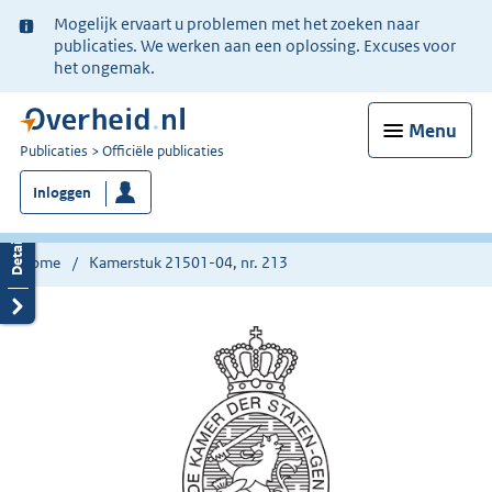
Ter
Mogelijk ervaart u problemen met het zoeken naar
informatie:
publicaties. We werken aan een oplossing. Excuses voor
het ongemak.
Menu
U
Publicaties
Officiële publicaties
bent
Inloggen
nu
hier:
Home
Kamerstuk 21501-04, nr. 213