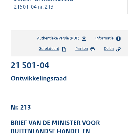
21501-04 nr. 213
Authentieke versie (PDF)
b
Informatie
e
Gerelateerd
Printen
Delen
s
t
21 501-04
a
n
d
Ontwikkelingsraad
s
g
r
o
Nr. 213
o
t
t
BRIEF VAN DE MINISTER VOOR
e
BUITENLANDSE HANDEL EN
: