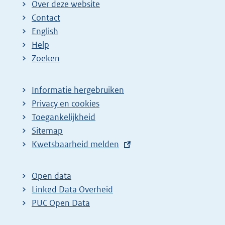
Over deze website
Contact
English
Help
Zoeken
Informatie hergebruiken
Privacy en cookies
Toegankelijkheid
Sitemap
E
Kwetsbaarheid melden
x
t
Open data
e
Linked Data Overheid
r
PUC Open Data
n