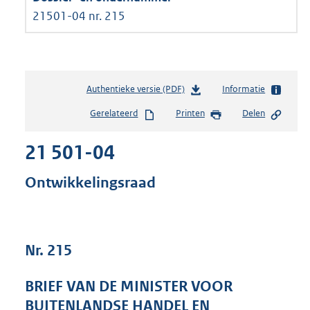
21501-04 nr. 215
Authentieke versie (PDF)
b
Informatie
e
Gerelateerd
Printen
Delen
s
t
21 501-04
a
n
d
Ontwikkelingsraad
s
g
r
o
Nr. 215
o
t
t
BRIEF VAN DE MINISTER VOOR
e
BUITENLANDSE HANDEL EN
: