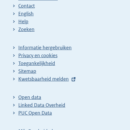
Contact
English
Help
Zoeken
Informatie hergebruiken
Privacy en cookies
Toegankelijkheid
Sitemap
E
Kwetsbaarheid melden
x
t
Open data
e
Linked Data Overheid
r
PUC Open Data
n
e