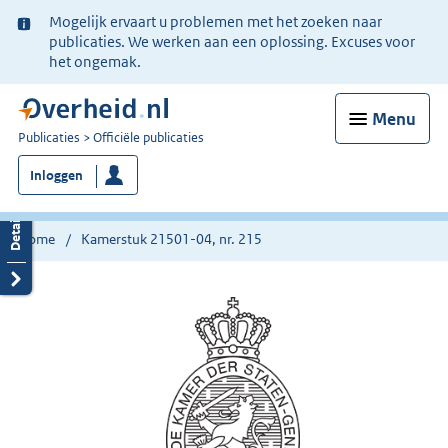
Ter
Mogelijk ervaart u problemen met het zoeken naar
informatie:
publicaties. We werken aan een oplossing. Excuses voor
het ongemak.
Menu
U
Publicaties
Officiële publicaties
bent
Inloggen
nu
hier:
Home
Kamerstuk 21501-04, nr. 215