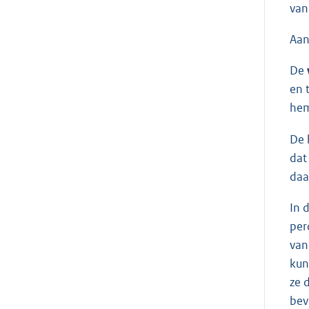
van
Aan
De
en 
hem
De 
dat
daa
In 
per
van
kun
ze 
bev