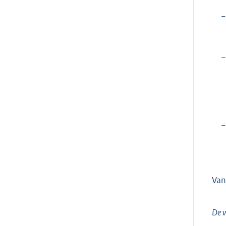
−
−
−
Van
De v