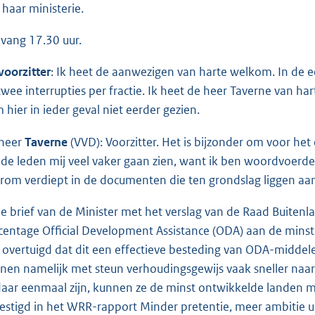
 haar ministerie.
vang 17.30 uur.
voorzitter
: Ik heet de aanwezigen van harte welkom. In de ee
twee interrupties per fractie. Ik heet de heer Taverne van har
 hier in ieder geval niet eerder gezien.
heer
Taverne
(VVD): Voorzitter. Het is bijzonder om voor het
 de leden mij veel vaker gaan zien, want ik ben woordvoer
rom verdiept in de documenten die ten grondslag liggen aan
de brief van de Minister met het verslag van de Raad Buitenl
centage Official Development Assistance (ODA) aan de minst
 overtuigd dat dit een effectieve besteding van ODA-middelen
nen namelijk met steun verhoudingsgewijs vaak sneller naar
daar eenmaal zijn, kunnen ze de minst ontwikkelde landen m
estigd in het WRR-rapport Minder pretentie, meer ambitie u