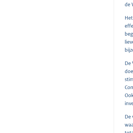
de 
Het
eff
beg
lie
bij
De 
doe
sti
Com
Ook
inv
De 
waa
tot