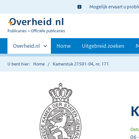
Ter
Mogelijk ervaart u prob
informatie:
U
Publicaties
Officiële publicaties
bent
Primaire
nu
Andere
Overheid.nl
Home
Uitgebreid zoeken
M
hier:
sites
navigatie
binnen
U bent hier:
Home
Kamerstuk 21501-04, nr. 171
K
Dat
06-