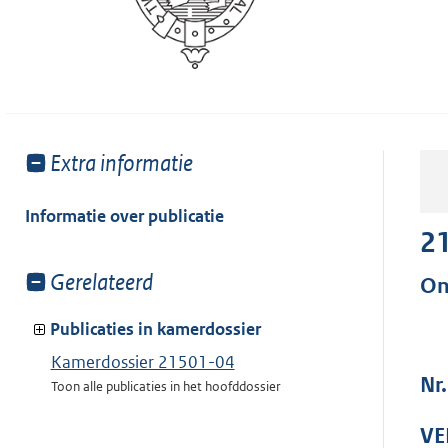
Toon
Extra informatie
meer
van:
Informatie over publicatie
2
Toon
Gerelateerd
On
meer
van:
Publicaties in kamerdossier
Kamerdossier 21501-04
Nr
Toon alle publicaties in het hoofddossier
VE