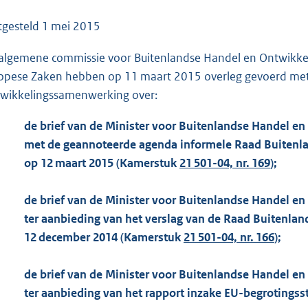
o
o
tgesteld
1 mei 2015
t
algemene commissie voor Buitenlandse Handel en Ontwikke
t
opese Zaken hebben op 11 maart 2015 overleg gevoerd met
e
wikkelingssamenwerking over:
:
7
de brief van de Minister voor Buitenlandse Handel e
8
met de geannoteerde agenda informele Raad Buitenl
K
op 12 maart 2015 (Kamerstuk
21 501-04, nr. 169
);
b
de brief van de Minister voor Buitenlandse Handel e
ter aanbieding van het verslag van de Raad Buitenl
12 december 2014 (Kamerstuk
21 501-04, nr. 166
);
de brief van de Minister voor Buitenlandse Handel e
ter aanbieding van het rapport inzake EU-begrotings