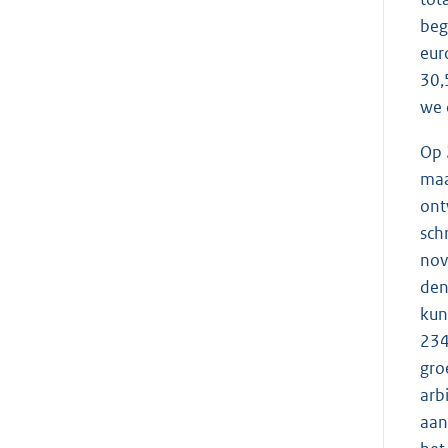
beg
eur
30,
we 
Op 
maa
ont
sch
nov
den
kun
234
gro
arb
aan