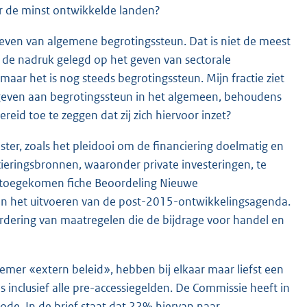
r de minst ontwikkelde landen?
 geven van algemene begrotingssteun. Dat is niet de meest
t de nadruk gelegd op het geven van sectorale
aar het is nog steeds begrotingssteun. Mijn fractie ziet
e geven aan begrotingssteun in het algemeen, behoudens
ereid toe te zeggen dat zij zich hiervoor inzet?
ster, zoals het pleidooi om de financiering doelmatig en
ncieringsbronnen, waaronder private investeringen, te
ns toegekomen fiche Beoordeling Nieuwe
 in het uitvoeren van de post-2015-ontwikkelingsagenda.
vordering van maatregelen die de bijdrage voor handel en
mer «extern beleid», hebben bij elkaar maar liefst een
inclusief alle pre-accessiegelden. De Commissie heeft in
ode. In de brief staat dat 22% hiervan naar