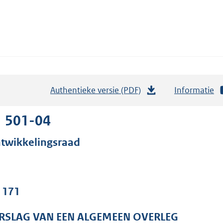
Authentieke versie (PDF)
b
Informatie
e
s
1 501-04
t
twikkelingsraad
a
n
d
s
. 171
g
r
RSLAG VAN EEN ALGEMEEN OVERLEG