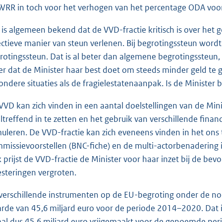
WRR in toch voor het verhogen van het percentage ODA voo
 is algemeen bekend dat de VVD-fractie kritisch is over het
ectieve manier van steun verlenen. Bij begrotingssteun word
rotingssteun. Dat is al beter dan algemene begrotingssteun, m
ver dat de Minister haar best doet om steeds minder geld t
zondere situaties als de fragielestatenaanpak. Is de Minister b
VVD kan zich vinden in een aantal doelstellingen van de Mini
ltreffend in te zetten en het gebruik van verschillende fina
muleren. De VVD-fractie kan zich eveneens vinden in het o
missievoorstellen (BNC-fiche) en de multi-actorbenadering
 prijst de VVD-fractie de Minister voor haar inzet bij de be
esteringen vergroten.
verschillende instrumenten op de EU-begroting onder de noe
rde van 45,6 miljard euro voor de periode 2014–2020. Dat is 
aal dus 45,6 miljard euro vrijgemaakt voor de genoemde peri