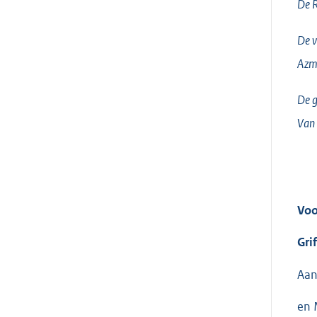
De 
De v
Azm
De g
Van 
Voo
Gri
Aan
en 