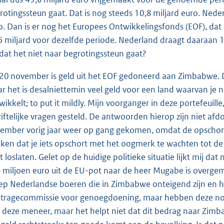
rotingssteun gaat. Dat is nog steeds 10,8 miljard euro. Neder
o. Dan is er nog het Europees Ontwikkelingsfonds (EOF), dat d
5 miljard voor dezelfde periode. Nederland draagt daaraan 1
dat het niet naar begrotingssteun gaat?
20 november is geld uit het EOF gedoneerd aan Zimbabwe. D
r het is desalniettemin veel geld voor een land waarvan je n
wikkelt; to put it mildly. Mijn voorganger in deze portefeuil
riftelijke vragen gesteld. De antwoorden hierop zijn niet af
ember vorig jaar weer op gang gekomen, omdat de opschorti
ken dat je iets opschort met het oogmerk te wachten tot de s
t loslaten. Gelet op de huidige politieke situatie lijkt mij dat
 miljoen euro uit de EU-pot naar de heer Mugabe is overgema
ep Nederlandse boeren die in Zimbabwe onteigend zijn en het
itragecommissie voor genoegdoening, maar hebben deze nog 
 deze meneer, maar het helpt niet dat dit bedrag naar Zimb