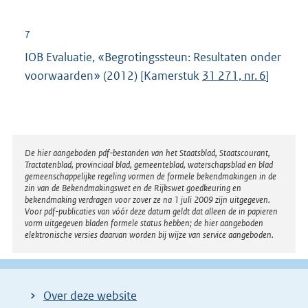
l
i
7
n
IOB Evaluatie, «Begrotingssteun: Resultaten onder
k
voorwaarden» (2012) [Kamerstuk
31 271, nr. 6
]
:
Disclaimer
De hier aangeboden pdf-bestanden van het Staatsblad, Staatscourant,
Tractatenblad, provinciaal blad, gemeenteblad, waterschapsblad en blad
gemeenschappelijke regeling vormen de formele bekendmakingen in de
zin van de Bekendmakingswet en de Rijkswet goedkeuring en
bekendmaking verdragen voor zover ze na 1 juli 2009 zijn uitgegeven.
Voor pdf-publicaties van vóór deze datum geldt dat alleen de in papieren
vorm uitgegeven bladen formele status hebben; de hier aangeboden
elektronische versies daarvan worden bij wijze van service aangeboden.
Over deze website