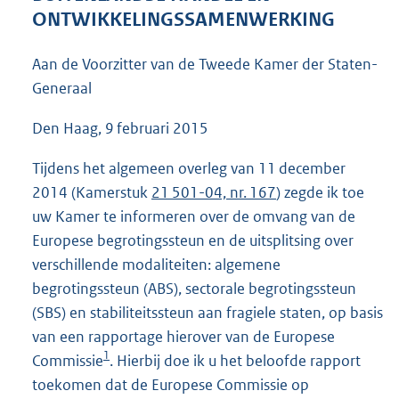
4
ONTWIKKELINGSSAMENWERKING
7
K
Aan de Voorzitter van de Tweede Kamer der Staten-
b
Generaal
Den Haag, 9 februari 2015
Tijdens het algemeen overleg van 11 december
2014 (Kamerstuk
21 501-04, nr. 167
) zegde ik toe
uw Kamer te informeren over de omvang van de
Europese begrotingssteun en de uitsplitsing over
verschillende modaliteiten: algemene
begrotingssteun (ABS), sectorale begrotingssteun
(SBS) en stabiliteitssteun aan fragiele staten, op basis
van een rapportage hierover van de Europese
1
Commissie
. Hierbij doe ik u het beloofde rapport
toekomen dat de Europese Commissie op