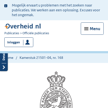
Ter
Mogelijk ervaart u problemen met het zoeken naar
informatie:
publicaties. We werken aan een oplossing. Excuses voor
het ongemak.
Menu
U
Publicaties
Officiële publicaties
bent
Inloggen
nu
hier:
Home
Kamerstuk 21501-04, nr. 168