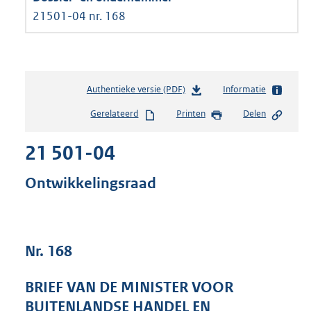
21501-04 nr. 168
Authentieke versie (PDF)
b
Informatie
e
Gerelateerd
Printen
Delen
s
t
21 501-04
a
n
d
Ontwikkelingsraad
s
g
r
o
Nr. 168
o
t
t
BRIEF VAN DE MINISTER VOOR
e
BUITENLANDSE HANDEL EN
: