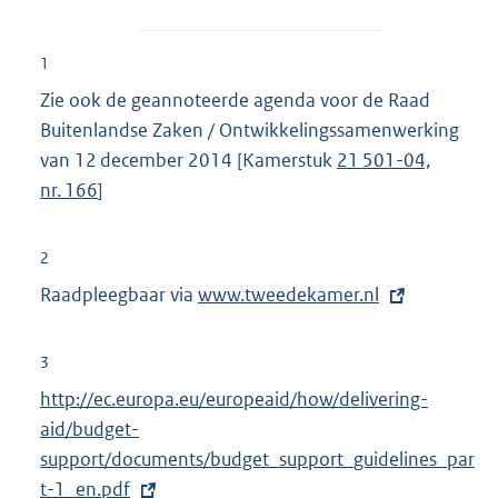
1
Zie ook de geannoteerde agenda voor de Raad
Buitenlandse Zaken / Ontwikkelingssamenwerking
van 12 december 2014 [Kamerstuk
21 501-04,
nr. 166
]
2
Raadpleegbaar via
E
www.tweedekamer.nl
x
t
3
e
E
http://ec.europa.eu/europeaid/how/delivering-
r
x
aid/budget-
n
t
support/documents/budget_support_guidelines_par
e
e
t-1_en.pdf