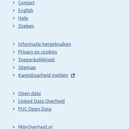
Contact
English
Help
Zoeken
Informatie hergebruiken
Privacy en cookies
Toegankelijkheid
Sitemap
E
Kwetsbaarheid melden
x
t
Open data
e
Linked Data Overheid
r
PUC Open Data
n
e
MijnOverheid.nl