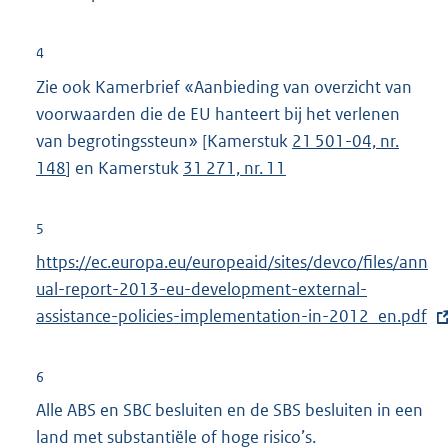
l
r
i
n
4
n
e
Zie ook Kamerbrief «Aanbieding van overzicht van
k
l
voorwaarden die de EU hanteert bij het verlenen
:
i
van begrotingssteun» [Kamerstuk
21 501-04, nr.
n
148
] en Kamerstuk
31 271, nr. 11
k
:
5
E
https://ec.europa.eu/europeaid/sites/devco/files/ann
x
ual-report-2013-eu-development-external-
t
assistance-policies-implementation-in-2012_en.pdf
e
r
6
n
Alle ABS en SBC besluiten en de SBS besluiten in een
e
land met substantiële of hoge risico’s.