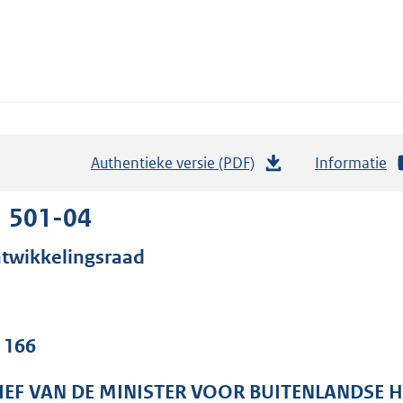
Authentieke versie (PDF)
b
Informatie
e
s
1 501-04
t
twikkelingsraad
a
n
d
s
. 166
g
r
IEF VAN DE MINISTER VOOR BUITENLANDSE 