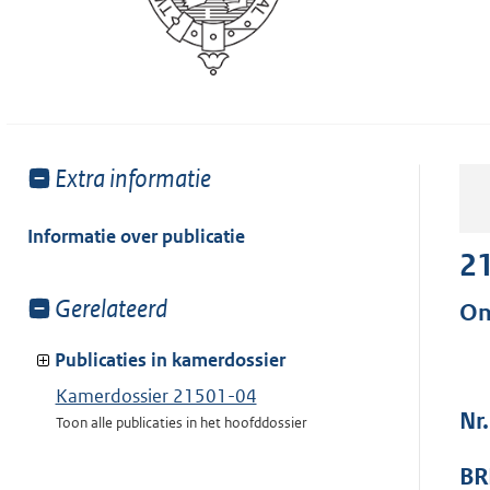
Toon
Extra informatie
meer
van:
Informatie over publicatie
2
Toon
Gerelateerd
On
meer
van:
Publicaties in kamerdossier
Kamerdossier 21501-04
Nr
Toon alle publicaties in het hoofddossier
BR