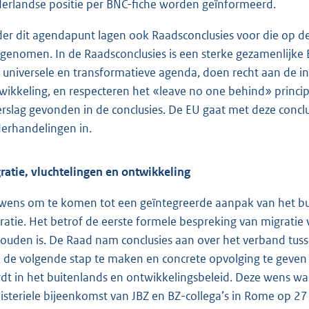
erlandse positie per BNC-fiche worden geïnformeerd.
er dit agendapunt lagen ook Raadsconclusies voor die op 
genomen. In de Raadsconclusies is een sterke gezamenlijke 
 universele en transformatieve agenda, doen recht aan de in
wikkeling, en respecteren het «leave no one behind» princi
rslag gevonden in de conclusies. De EU gaat met deze conc
erhandelingen in.
ratie, vluchtelingen en ontwikkeling
wens om te komen tot een geïntegreerde aanpak van het bui
ratie. Het betrof de eerste formele bespreking van migratie 
ouden is. De Raad nam conclusies aan over het verband tus
 de volgende stap te maken en concrete opvolging te geven 
dt in het buitenlands en ontwikkelingsbeleid. Deze wens was
isteriele bijeenkomst van JBZ en BZ-collega’s in Rome op 2