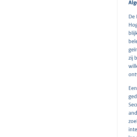
Al
De 
Hog
bli
bel
geï
zij
wil
ont
Een
ged
Sec
and
zoe
int