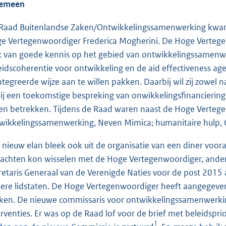
gemeen
Raad Buitenlandse Zaken/Ontwikkelingssamenwerking kwam v
e Vertegenwoordiger Frederica Mogherini. De Hoge Vertegenw
jk van goede kennis op het gebied van ontwikkelingssamenwe
eidscoherentie voor ontwikkeling en de aid effectiveness ag
ntegreerde wijze aan te willen pakken. Daarbij wil zij zowel 
 bij een toekomstige bespreking van onwikkelingsfinanciering
len betrekken. Tijdens de Raad waren naast de Hoge Verte
wikkelingssamenwerking, Neven Mimica; humanitaire hulp, Chr
 nieuw elan bleek ook uit de organisatie van een diner voor
achten kon wisselen met de Hoge Vertegenwoordiger, andere
retaris Generaal van de Verenigde Naties voor de post 2
ere lidstaten. De Hoge Vertegenwoordiger heeft aangegeven 
ken. De nieuwe commissaris voor ontwikkelingssamenwerkin
erventies. Er was op de Raad lof voor de brief met beleidspri
1