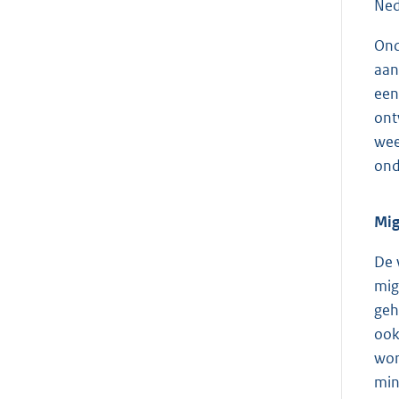
Ned
Ond
aan
een
ont
wee
ond
Mig
De 
mig
geh
ook
wor
min