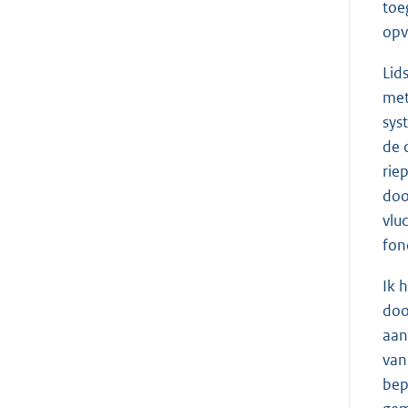
toe
opv
Lid
met
sys
de 
rie
doo
vlu
fon
Ik 
doo
aan
van
bep