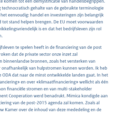
 te komen tot een demystificatie van handelsbegrippen.
og technocratisch gehalte van de gebruikte terminologie
 het eenvoudig: handel en investeringen zijn belangrijk
eid tot stand helpen brengen. De EU moet voorwaarden
elingsvriendelijk is en dat het bedrijfsleven zijn rol
n.
fsleven te spelen heeft in de financiering van de post
ken dat de private sector onze inzet zal
an binnenlandse bronnen, zoals het versterken van
r onafhankelijk van hulpstromen kunnen worden. Ik heb
 ODA dat naar de minst ontwikkelde landen gaat. In het
nciering» en over «klimaatfinanciering» wellicht als één
on financiële stromen en van multi-stakeholder
opment Cooperation werd benadrukt. Mimica kondigde aan
ciering van de post-2015 agenda zal komen. Zoals al
 uw Kamer over de inhoud van deze mededeling en de