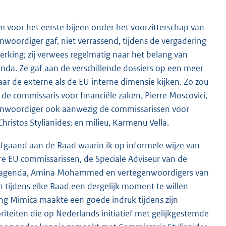
oor het eerste bijeen onder het voorzitterschap van
oordiger gaf, niet verrassend, tijdens de vergadering
rking; zij verwees regelmatig naar het belang van
enda. Ze gaf aan de verschillende dossiers op een meer
naar de externe als de EU interne dimensie kijken. Zo zou
 de commissaris voor financiële zaken, Pierre Moscovici,
genwoordiger ook aanwezig de commissarissen voor
istos Stylianides; en milieu, Karmenu Vella.
afgaand aan de Raad waarin ik op informele wijze van
 EU commissarissen, de Speciale Adviseur van de
015 agenda, Amina Mohammed en vertegenwoordigers van
tijdens elke Raad een dergelijk moment te willen
g Mimica maakte een goede indruk tijdens zijn
oriteiten die op Nederlands initiatief met gelijkgestemde