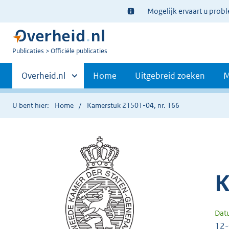
Ter
Mogelijk ervaart u prob
informatie:
U
Publicaties
Officiële publicaties
bent
Primaire
nu
Andere
Overheid.nl
Home
Uitgebreid zoeken
M
hier:
sites
navigatie
binnen
U bent hier:
Home
Kamerstuk 21501-04, nr. 166
K
Dat
12-