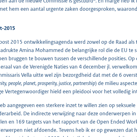
den aan de nieuwe Commissie is gestuurd
. En marge heb ik
met hem een aantal urgente zaken doorgesproken, waaronder
t-2015
post 2015 ontwikkelingsagenda werd zowel op de Raad als ti
adrukte Amina Mohammed de belangrijke rol die de EU te sp
pen bruggen te bouwen tussen de verschillende posities. Op 
eraal van de Verenigde Naties van 4 december jl. verwelkom
missaris Vella uitte wel zijn bezorgdheid dat met de 6 overs
nity, people, planet, prosperity, justice, partner
ship
) de milieu aspec
e Vertegenwoordiger hield een pleidooi voor het volledig i
heb aangegeven een sterkere inzet te willen zien op seksuel
derarbeid. De indirecte verwijzing naar deze onderwerpen in
len en 169 targets van het rapport van de Open Ended Worki
erwerpen niet afdoende. Tevens heb ik er op gewezen dat he