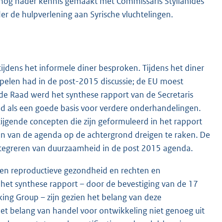
 nog nader kennis gemaakt met Commissaris Stylianides
 de hulpverlening aan Syrische vluchtelingen.
jdens het informele diner besproken. Tijdens het diner
elen had in de post-2015 discussie; de EU moest
de Raad werd het synthese rapport van de Secretaris
d als een goede basis voor verdere onderhandelingen.
tijgende concepten die zijn geformuleerd in het rapport
ten van de agenda op de achtergrond dreigen te raken. De
ntegreren van duurzaamheid in de post 2015 agenda.
e en reproductieve gezondheid en rechten en
 het synthese rapport – door de bevestiging van de 17
ng Group – zijn gezien het belang van deze
t belang van handel voor ontwikkeling niet genoeg uit