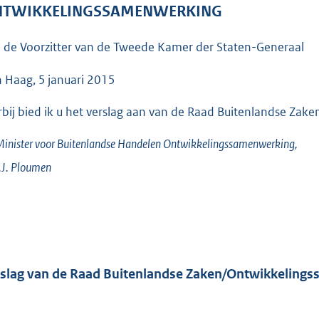
o
TWIKKELINGSSAMENWERKING
o
t
 de Voorzitter van de Tweede Kamer der Staten-Generaal
t
e
 Haag, 5 januari 2015
:
rbij bied ik u het verslag aan van de Raad Buitenlandse Z
5
1
inister voor Buitenlandse Handelen Ontwikkelingssamenwerking,
K
J.
Ploumen
b
slag van de Raad Buitenlandse Zaken/Ontwikkeling