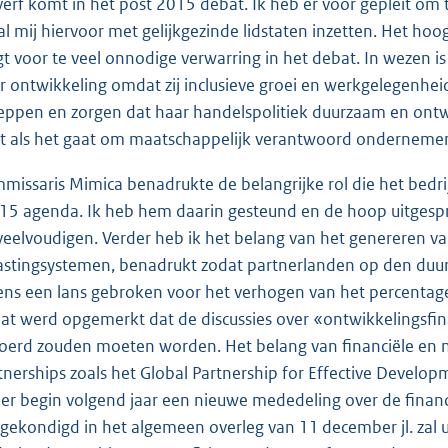
verf komt in het post 2015 debat. Ik heb er voor gepleit om
zal mij hiervoor met gelijkgezinde lidstaten inzetten. Het ho
gt voor te veel onnodige verwarring in het debat. In wezen is
r ontwikkeling omdat zij inclusieve groei en werkgelegenh
eppen en zorgen dat haar handelspolitiek duurzaam en ontwikk
t als het gaat om maatschappelijk verantwoord onderneme
missaris Mimica benadrukte de belangrijke rol die het bedrij
15 agenda. Ik heb hem daarin gesteund en de hoop uitgespro
veelvoudigen. Verder heb ik het belang van het genereren v
astingsystemen, benadrukt zodat partnerlanden op den duu
ens een lans gebroken voor het verhogen van het percentage
at werd opgemerkt dat de discussies over «ontwikkelingsfina
oerd zouden moeten worden. Het belang van financiële en n
tnerships zoals het Global Partnership for Effective Devel
 er begin volgend jaar een nieuwe mededeling over de finan
gekondigd in het algemeen overleg van 11 december jl. zal