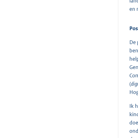
lan
en 
Pos
De 
ben
hel
Gen
Com
(
dig
Hog
Ik 
kin
doe
ond