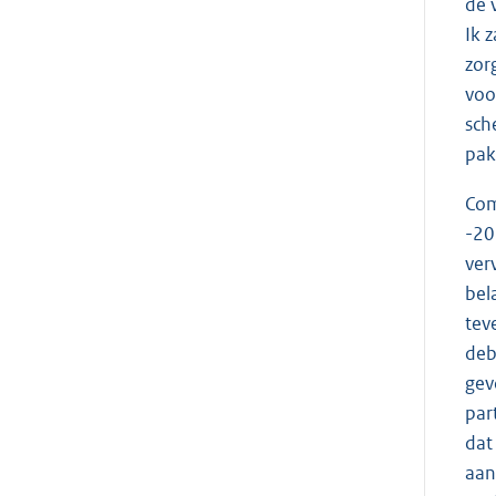
de 
Ik 
zor
voo
sch
pak
Com
-20
ver
bel
tev
deb
gev
par
dat
aan