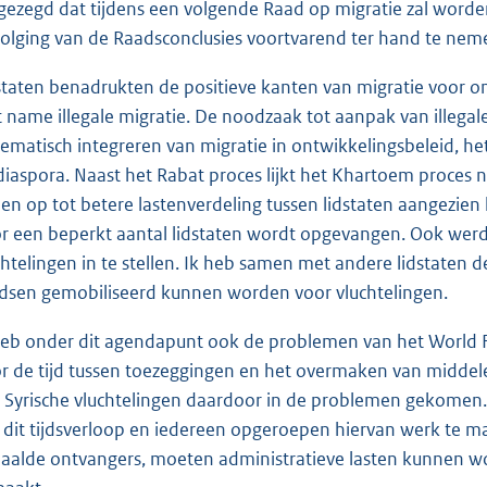
gezegd dat tijdens een volgende Raad op migratie zal word
olging van de Raadsconclusies voortvarend ter hand te nem
staten benadrukten de positieve kanten van migratie voor on
 name illegale migratie. De noodzaak tot aanpak van illega
tematisch integreren van migratie in ontwikkelingsbeleid, 
diaspora. Naast het Rabat proces lijkt het Khartoem proces 
pen op tot betere lastenverdeling tussen lidstaten aangezie
r een beperkt aantal lidstaten wordt opgevangen. Ook werd
chtelingen in te stellen. Ik heb samen met andere lidstate
dsen gemobiliseerd kunnen worden voor vluchtelingen.
heb onder dit agendapunt ook de problemen van het World 
r de tijd tussen toezeggingen en het overmaken van middel
 Syrische vluchtelingen daardoor in de problemen gekomen.
 dit tijdsverloop en iedereen opgeroepen hiervan werk te m
aalde ontvangers, moeten administratieve lasten kunnen w