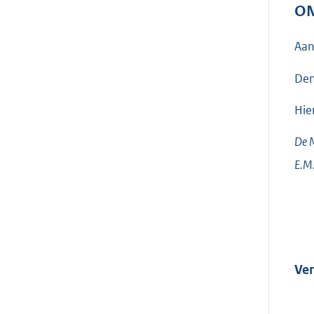
ON
Aan
Den
Hie
De M
E.M.
Ver