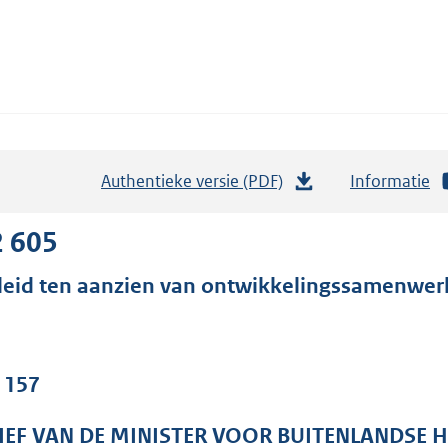
Authentieke versie (PDF)
b
Informatie
e
s
2 605
t
leid ten aanzien van ontwikkelingssamenwer
a
n
d
s
. 157
g
r
IEF VAN DE MINISTER VOOR BUITENLANDSE 