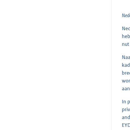
Nede
Ned
heb
nut
Naa
kad
bre
wor
aan
In 
pri
and
EYD