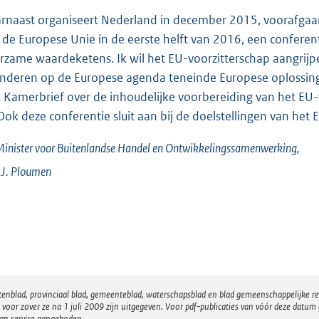
rnaast organiseert Nederland in december 2015, voorafgaan
 de Europese Unie in de eerste helft van 2016, een confer
rzame waardeketens. Ik wil het EU-voorzitterschap aangri
nderen op de Europese agenda teneinde Europese oplossing
 Kamerbrief over de inhoudelijke voorbereiding van het EU-v
 Ook deze conferentie sluit aan bij de doelstellingen van het 
inister voor Buitenlandse Handel en Ontwikkelingssamenwerking,
J.
Ploumen
atenblad, provinciaal blad, gemeenteblad, waterschapsblad en blad gemeenschappelijke 
 zover ze na 1 juli 2009 zijn uitgegeven. Voor pdf-publicaties van vóór deze datum g
van service aangeboden.