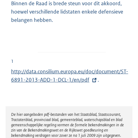
Binnen de Raad is brede steun voor dit akkoord,
hoewel verschillende lidstaten enkele defensieve
belangen hebben.
1
E
http://data.consilium.europa.eu/doc/document/ST-
x
6891-2013-ADD-1-DCL-1/en/pdf
.
t
e
r
n
Disclaimer
De hier aangeboden pdf-bestanden van het Staatsblad, Staatscourant,
Tractatenblad, provinciaal blad, gemeenteblad, waterschapsblad en blad
e
gemeenschappelijke regeling vormen de formele bekendmakingen in de
l
zin van de Bekendmakingswet en de Rijkswet goedkeuring en
bekendmaking verdragen voor zover ze na 1 juli 2009 zijn uitgegeven.
i