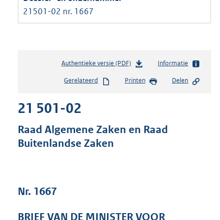
21501-02 nr. 1667
Authentieke versie (PDF)
b
Informatie
e
Gerelateerd
Printen
Delen
s
t
21 501-02
a
n
d
Raad Algemene Zaken en Raad
s
Buitenlandse Zaken
g
r
o
o
t
Nr. 1667
t
e
BRIEF VAN DE MINISTER VOOR
: