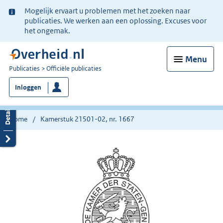
Ter
Mogelijk ervaart u problemen met het zoeken naar
informatie:
publicaties. We werken aan een oplossing. Excuses voor
het ongemak.
Menu
U
Publicaties
Officiële publicaties
bent
Inloggen
nu
hier:
Home
Kamerstuk 21501-02, nr. 1667