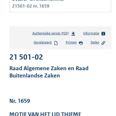
21501-02 nr. 1659
Authentieke versie (PDF)
b
Informatie
e
Gerelateerd
Printen
Delen
s
t
21 501-02
a
n
d
Raad Algemene Zaken en Raad
s
Buitenlandse Zaken
g
r
o
o
t
Nr. 1659
t
e
MOTIE VAN HET LID THIEME
: