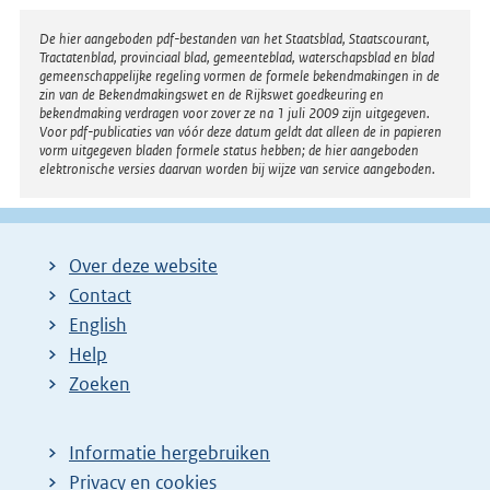
Disclaimer
De hier aangeboden pdf-bestanden van het Staatsblad, Staatscourant,
Tractatenblad, provinciaal blad, gemeenteblad, waterschapsblad en blad
gemeenschappelijke regeling vormen de formele bekendmakingen in de
zin van de Bekendmakingswet en de Rijkswet goedkeuring en
bekendmaking verdragen voor zover ze na 1 juli 2009 zijn uitgegeven.
Voor pdf-publicaties van vóór deze datum geldt dat alleen de in papieren
vorm uitgegeven bladen formele status hebben; de hier aangeboden
elektronische versies daarvan worden bij wijze van service aangeboden.
Over deze website
Contact
English
Help
Zoeken
Informatie hergebruiken
Privacy en cookies