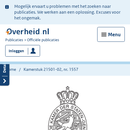
Ter
Mogelijk ervaart u problemen met het zoeken naar
informatie:
publicaties. We werken aan een oplossing. Excuses voor
het ongemak.
Menu
U
Publicaties
Officiële publicaties
bent
Inloggen
nu
hier:
Home
Kamerstuk 21501-02, nr. 1557