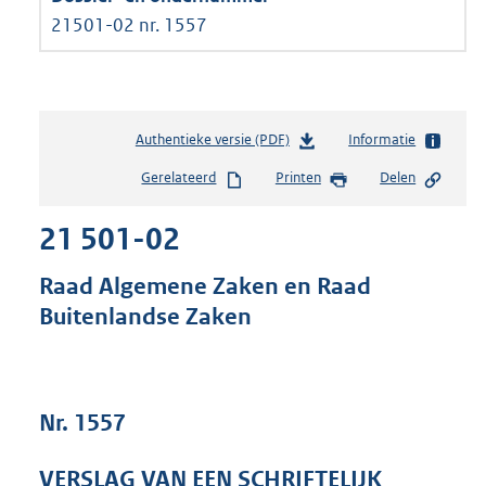
21501-02 nr. 1557
Authentieke versie (PDF)
b
Informatie
e
Gerelateerd
Printen
Delen
s
t
21 501-02
a
n
d
Raad Algemene Zaken en Raad
s
Buitenlandse Zaken
g
r
o
o
t
Nr. 1557
t
e
VERSLAG VAN EEN SCHRIFTELIJK
: