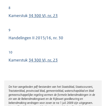
8
Kamerstuk
34 300 VI, nr. 23
9
Handelingen II 2015/16, nr. 30
10
Kamerstuk
34 300 VI, nr. 23
Disclaimer
De hier aangeboden pdf-bestanden van het Staatsblad, Staatscourant,
Tractatenblad, provinciaal blad, gemeenteblad, waterschapsblad en blad
gemeenschappelijke regeling vormen de formele bekendmakingen in de
zin van de Bekendmakingswet en de Rijkswet goedkeuring en
bekendmaking verdragen voor zover ze na 1 juli 2009 zijn uitgegeven.