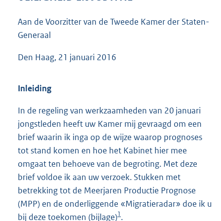
4
5
Aan de Voorzitter van de Tweede Kamer der Staten-
K
Generaal
b
Den Haag, 21 januari 2016
Inleiding
In de regeling van werkzaamheden van 20 januari
jongstleden heeft uw Kamer mij gevraagd om een
brief waarin ik inga op de wijze waarop prognoses
tot stand komen en hoe het Kabinet hier mee
omgaat ten behoeve van de begroting. Met deze
brief voldoe ik aan uw verzoek. Stukken met
betrekking tot de Meerjaren Productie Prognose
(MPP) en de onderliggende «Migratieradar» doe ik u
1
bij deze toekomen (bijlage)
.