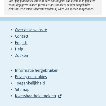
Voor pdf-publicaties van vóór deze datum geldt dat alleen de in papieren
vorm uitgegeven bladen formele status hebben; de hier aangeboden
elektronische versies daarvan worden bij wijze van service aangeboden.
Over deze website
Contact
English
Help
Zoeken
Informatie hergebruiken
Privacy en cookies
Toegankelijkheid
Sitemap
E
Kwetsbaarheid melden
x