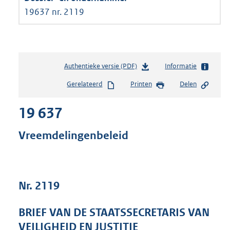
19637 nr. 2119
Authentieke versie (PDF)
b
Informatie
e
Gerelateerd
Printen
Delen
s
t
19 637
a
n
d
Vreemdelingenbeleid
s
g
r
o
Nr. 2119
o
t
t
BRIEF VAN DE STAATSSECRETARIS VAN
e
VEILIGHEID EN JUSTITIE
: