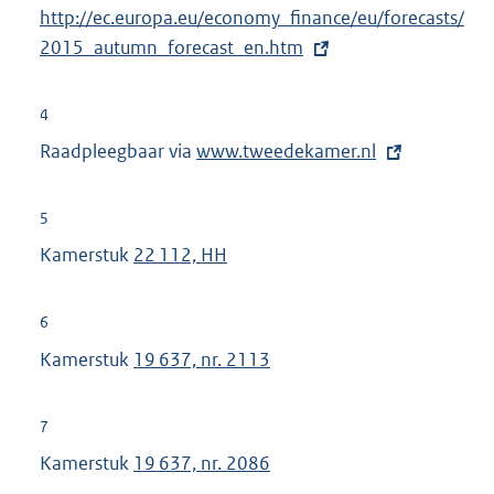
e
E
http://ec.europa.eu/economy_finance/eu/forecasts/
k
l
x
2015_autumn_forecast_en.htm
:
i
t
n
e
4
k
r
Raadpleegbaar via
E
www.tweedekamer.nl
:
n
x
e
t
5
l
e
Kamerstuk
22 112, HH
i
r
n
n
k
6
e
:
Kamerstuk
19 637, nr. 2113
l
i
n
7
k
Kamerstuk
19 637, nr. 2086
: