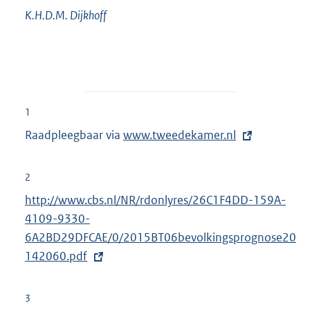
K.H.D.M.
Dijkhoff
1
Raadpleegbaar via
E
www.tweedekamer.nl
x
t
2
e
E
http://www.cbs.nl/NR/rdonlyres/26C1F4DD-159A-
r
x
4109-9330-
n
t
6A2BD29DFCAE/0/2015BT06bevolkingsprognose20
e
e
142060.pdf
l
r
i
n
3
n