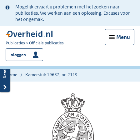
Ter
Mogelijk ervaart u problemen met het zoeken naar
informatie:
publicaties. We werken aan een oplossing. Excuses voor
het ongemak.
Menu
U
Publicaties
Officiële publicaties
bent
Inloggen
nu
hier:
Home
Kamerstuk 19637, nr. 2119