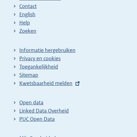
Contact
English
Help
Zoeken
Informatie hergebruiken
Privacy en cookies
Toegankelijkheid
Sitemap
E
Kwetsbaarheid melden
x
t
Open data
e
Linked Data Overheid
r
PUC Open Data
n
e