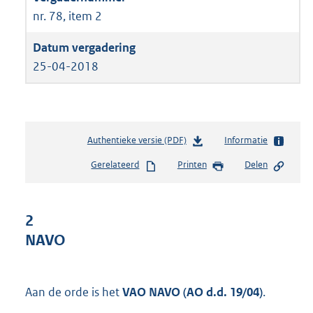
nr. 78, item 2
25-04-2018
Authentieke versie (PDF)
b
Informatie
e
Gerelateerd
Printen
Delen
s
t
a
n
2
d
NAVO
s
g
r
o
Aan de orde is het
VAO NAVO (AO d.d. 19/04)
.
o