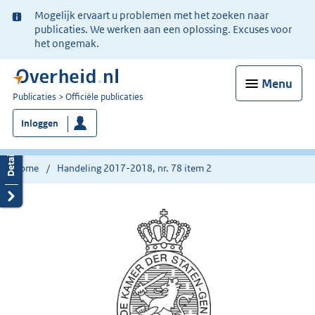
Ter
Mogelijk ervaart u problemen met het zoeken naar
informatie:
publicaties. We werken aan een oplossing. Excuses voor
het ongemak.
Menu
U
Publicaties
Officiële publicaties
bent
Inloggen
nu
hier:
Home
Handeling 2017-2018, nr. 78 item 2