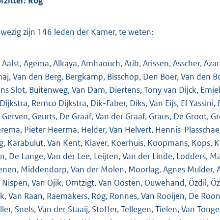
rzitter: Rog
o
o
t
wezig zijn 146 leden der Kamer, te weten:
t
e
 Aalst, Agema, Alkaya, Amhaouch, Arib, Arissen, Asscher, Az
:
haj, Van den Berg, Bergkamp, Bisschop, Den Boer, Van den B
1
ins Slot, Buitenweg, Van Dam, Diertens, Tony van Dijck, Emiel v
9
 Dijkstra, Remco Dijkstra, Dik-Faber, Diks, Van Eijs, El Yassini
0
 Gerven, Geurts, De Graaf, Van der Graaf, Graus, De Groot,
K
rema, Pieter Heerma, Helder, Van Helvert, Hennis-Plasschaer
b
g, Karabulut, Van Kent, Klaver, Koerhuis, Koopmans, Kops, Kr
in, De Lange, Van der Lee, Leijten, Van der Linde, Lodders, M
nen, Middendorp, Van der Molen, Moorlag, Agnes Mulder, An
 Nispen, Van Ojik, Omtzigt, Van Oosten, Ouwehand, Özdil, Öz
k, Van Raan, Raemakers, Rog, Ronnes, Van Rooijen, De Roon, 
ller, Snels, Van der Staaij, Stoffer, Tellegen, Tielen, Van T