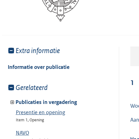
Toon
Extra informatie
meer
van:
Informatie over publicatie
1
Toon
Gerelateerd
meer
van:
Publicaties in vergadering
Woe
Presentie en opening
Aan
Item 1, Opening
NAVO