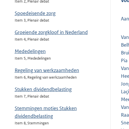
Voo
Item 2, Plenair debat
Spoedeisende zorg
Aan
Item 3, Plenair debat
Groeiende zorgkloof in Nederland
Van
Item 4, Plenair debat
Bel
Mededelingen
Bru
Item 5, Mededelingen
Pia
Van
Regeling van werkzaamheden
Hee
Item 6, Regeling van werkzaamheden
Jon
Stukken dividendbelasting
Laç
Item 7, Plenair debat
Mee
Van
Stemmingen moties Stukken
Raa
dividendbelasting
Sne
Item 8, Stemmingen