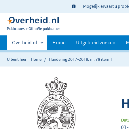
Ter
Mogelijk ervaart u prob
informatie:
U
Publicaties
Officiële publicaties
bent
Primaire
nu
Andere
Overheid.nl
Home
Uitgebreid zoeken
M
hier:
sites
navigatie
binnen
U bent hier:
Home
Handeling 2017-2018, nr. 78 item 1
H
Dat
01-