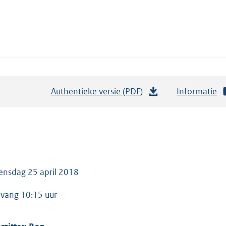
Authentieke versie (PDF)
b
Informatie
e
s
t
a
n
nsdag 25 april 2018
d
s
vang 10:15 uur
g
r