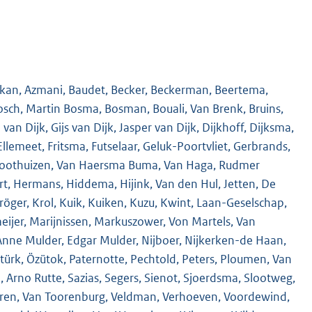
arkan, Azmani, Baudet, Becker, Beckerman, Beertema,
osch, Martin Bosma, Bosman, Bouali, Van Brenk, Bruins,
an Dijk, Gijs van Dijk, Jasper van Dijk, Dijkhoff, Dijksma,
, Ellemeet, Fritsma, Futselaar, Geluk-Poortvliet, Gerbrands,
 Groothuizen, Van Haersma Buma, Van Haga, Rudmer
t, Hermans, Hiddema, Hijink, Van den Hul, Jetten, De
öger, Krol, Kuik, Kuiken, Kuzu, Kwint, Laan-Geselschap,
aeijer, Marijnissen, Markuszower, Von Martels, Van
ne Mulder, Edgar Mulder, Nijboer, Nijkerken-de Haan,
türk, Özütok, Paternotte, Pechtold, Peters, Ploumen, Van
Arno Rutte, Sazias, Segers, Sienot, Sjoerdsma, Slootweg,
ongeren, Van Toorenburg, Veldman, Verhoeven, Voordewind,