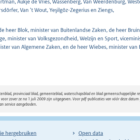
rtman, Aukje de Vries, Wassenberg, Van Weerdenburg, Weste
sdörfer, Van 't Wout, Yeşilgöz-Zegerius en Ziengs,
de heer Blok, minister van Buitenlandse Zaken, de heer Bruin
ge, minister van Volksgezondheid, Welzijn en Sport, viceminis
ister van Algemene Zaken, en de heer Wiebes, minister van
atenblad, provinciaal blad, gemeenteblad, waterschapsblad en blad gemeenschappelijke 
 zover ze na 1 juli 2009 zijn uitgegeven. Voor pdf-publicaties van vóór deze datum g
van service aangeboden.
ie hergebruiken
Open data