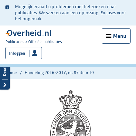
Ter
Mogelijk ervaart u problemen met het zoeken naar
informatie:
publicaties. We werken aan een oplossing. Excuses voor
het ongemak.
Menu
U
Publicaties
Officiële publicaties
bent
Inloggen
nu
hier:
Home
Handeling 2016-2017, nr. 83 item 10