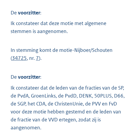
De
voorzitter
:
Ik constateer dat deze motie met algemene
stemmen is aangenomen.
In stemming komt de motie-Nijboer/Schouten
(
34725
, nr.
7
).
De
voorzitter
:
Ik constateer dat de leden van de fracties van de SP,
de PvdA, GroenLinks, de PvdD, DENK, 50PLUS, D66,
de SGP, het CDA, de ChristenUnie, de PVV en FvD
voor deze motie hebben gestemd en de leden van
de fractie van de VVD ertegen, zodat zij is
aangenomen.