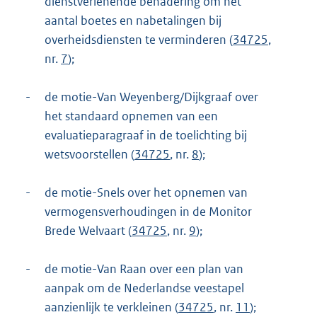
dienstverlenende benadering om het
aantal boetes en nabetalingen bij
overheidsdiensten te verminderen (
34725
,
nr.
7
);
-
de motie-Van Weyenberg/Dijkgraaf over
het standaard opnemen van een
evaluatieparagraaf in de toelichting bij
wetsvoorstellen (
34725
, nr.
8
);
-
de motie-Snels over het opnemen van
vermogensverhoudingen in de Monitor
Brede Welvaart (
34725
, nr.
9
);
-
de motie-Van Raan over een plan van
aanpak om de Nederlandse veestapel
aanzienlijk te verkleinen (
34725
, nr.
11
);