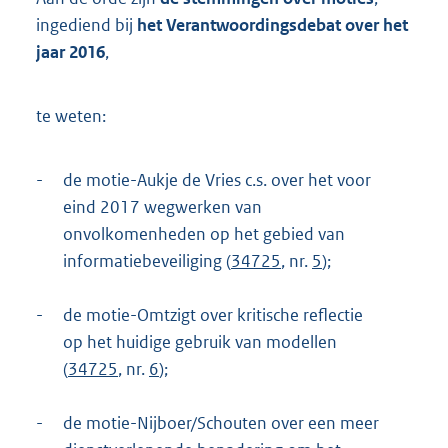
t
ingediend bij
het Verantwoordingsdebat over het
t
e
jaar 2016
,
:
1
8
te weten:
9
K
b
-
de motie-Aukje de Vries c.s. over het voor
eind 2017 wegwerken van
onvolkomenheden op het gebied van
informatiebeveiliging (
34725
, nr.
5
);
-
de motie-Omtzigt over kritische reflectie
op het huidige gebruik van modellen
(
34725
, nr.
6
);
-
de motie-Nijboer/Schouten over een meer