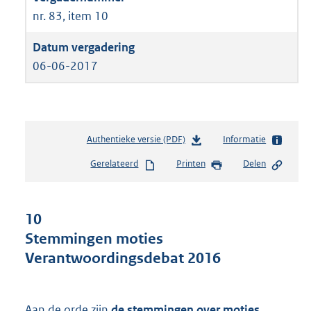
nr. 83, item 10
06-06-2017
Authentieke versie (PDF)
b
Informatie
e
Gerelateerd
Printen
Delen
s
t
a
n
10
d
Stemmingen moties
s
Verantwoordingsdebat 2016
g
r
o
o
Aan de orde zijn
de stemmingen over moties
,