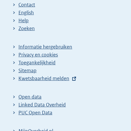
Contact
English
Help
Zoeken
Informatie hergebruiken
Privacy en cookies
Toegankelijkheid
Sitemap
E
Kwetsbaarheid melden
x
t
Open data
e
Linked Data Overheid
r
PUC Open Data
n
e