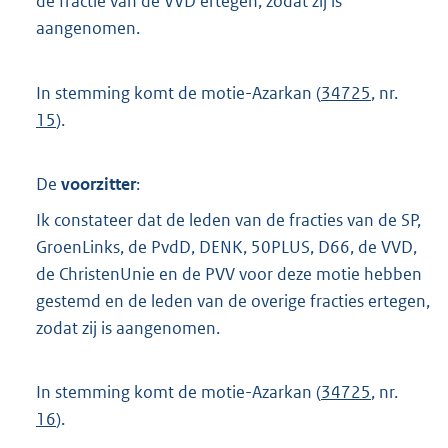
de fractie van de VVD ertegen, zodat zij is
aangenomen.
In stemming komt de motie-Azarkan (
34725
, nr.
15
).
De
voorzitter
:
Ik constateer dat de leden van de fracties van de SP,
GroenLinks, de PvdD, DENK, 50PLUS, D66, de VVD,
de ChristenUnie en de PVV voor deze motie hebben
gestemd en de leden van de overige fracties ertegen,
zodat zij is aangenomen.
In stemming komt de motie-Azarkan (
34725
, nr.
16
).