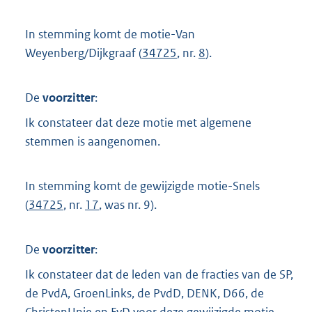
In stemming komt de motie-Van
Weyenberg/Dijkgraaf (
34725
, nr.
8
).
De
voorzitter
:
Ik constateer dat deze motie met algemene
stemmen is aangenomen.
In stemming komt de gewijzigde motie-Snels
(
34725
, nr.
17
, was nr. 9).
De
voorzitter
:
Ik constateer dat de leden van de fracties van de SP,
de PvdA, GroenLinks, de PvdD, DENK, D66, de
ChristenUnie en FvD voor deze gewijzigde motie