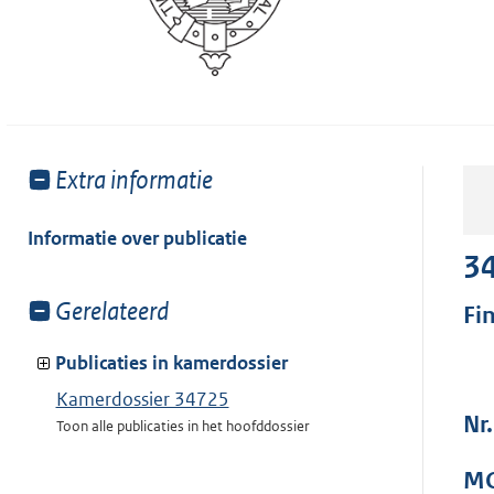
Toon
Extra informatie
meer
van:
Informatie over publicatie
3
Toon
Gerelateerd
Fi
meer
van:
Publicaties in kamerdossier
Kamerdossier 34725
Nr.
Toon alle publicaties in het hoofddossier
MO