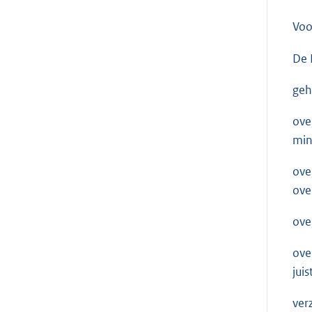
Voo
De 
geh
ove
min
ove
ove
ove
ove
jui
ver