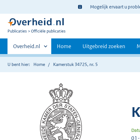
Ter
Mogelijk ervaart u prob
informatie:
U
Publicaties
Officiële publicaties
bent
Primaire
nu
Andere
Overheid.nl
Home
Uitgebreid zoeken
M
hier:
sites
navigatie
binnen
U bent hier:
Home
Kamerstuk 34725, nr. 5
K
Dat
01-