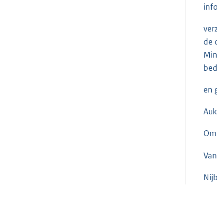
inf
ver
de 
Min
bed
en 
Auk
Omt
Van
Nij