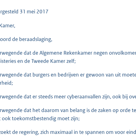
o
o
rgesteld
31 mei 2017
t
Kamer,
t
e
oord de beraadslaging,
:
3
rwegende dat de Algemene Rekenkamer negen onvolkomenhede
6
isteries en de Tweede Kamer zelf;
K
b
rwegende dat burgers en bedrijven er gewoon van uit moeten
rheid;
rwegende dat er steeds meer cyberaanvallen zijn, ook bij o
rwegende dat het daarom van belang is de zaken op orde te 
st ook toekomstbestendig moet zijn;
zoekt de regering, zich maximaal in te spannen om voor e