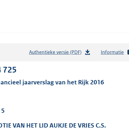
Authentieke versie (PDF)
b
Informatie
e
s
4 725
t
nancieel jaarverslag van het Rijk 2016
a
n
d
s
 5
g
r
TIE VAN HET LID AUKJE DE VRIES C.S.