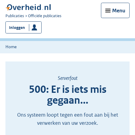
Menu
U
Publicaties
Officiële publicaties
bent
Inloggen
nu
hier:
Home
Serverfout
500: Er is iets mis
gegaan...
Ons systeem loopt tegen een fout aan bij het
verwerken van uw verzoek.