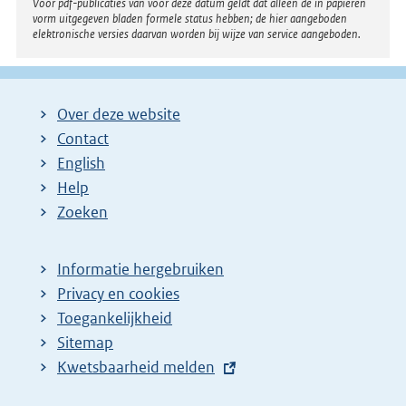
Voor pdf-publicaties van vóór deze datum geldt dat alleen de in papieren
vorm uitgegeven bladen formele status hebben; de hier aangeboden
elektronische versies daarvan worden bij wijze van service aangeboden.
Over deze website
Contact
English
Help
Zoeken
Informatie hergebruiken
Privacy en cookies
Toegankelijkheid
Sitemap
E
Kwetsbaarheid melden
x