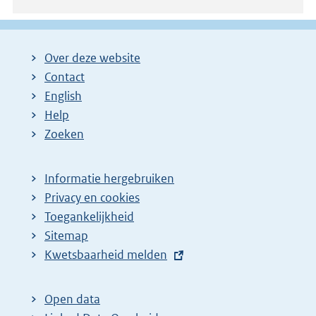
a
g
i
Over deze website
n
Contact
a
English
Help
Zoeken
Informatie hergebruiken
Privacy en cookies
Toegankelijkheid
Sitemap
E
Kwetsbaarheid melden
x
t
Open data
e