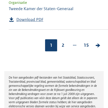
Organisatie
Tweede Kamer der Staten-Generaal
Download PDF
...
1
2
15
V
o
l
g
e
Disclaimer
De hier aangeboden pdf-bestanden van het Staatsblad, Staatscourant,
n
Tractatenblad, provinciaal blad, gemeenteblad, waterschapsblad en blad
gemeenschappelijke regeling vormen de formele bekendmakingen in de
d
zin van de Bekendmakingswet en de Rijkswet goedkeuring en
bekendmaking verdragen voor zover ze na 1 juli 2009 zijn uitgegeven.
e
Voor pdf-publicaties van vóór deze datum geldt dat alleen de in papieren
vorm uitgegeven bladen formele status hebben; de hier aangeboden
p
elektronische versies daarvan worden bij wijze van service aangeboden.