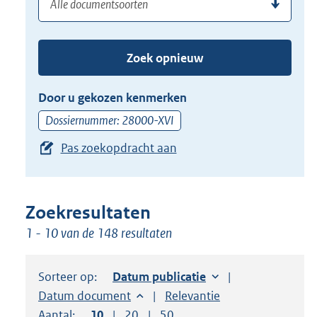
(dossier)nummer
uw
de
zoekterm
TAB
of
toets,
Zoek opnieuw
(dossier)nummer
of
in
de
Door u gekozen kenmerken
pijl
Dossiernummer: 28000-XVI
beneden
Pas zoekopdracht aan
toets
om
toegang
te
Zoekresultaten
krijgen
1 - 10 van de 148 resultaten
tot
de
Sorteer op:
Sorteer op:
Datum publicatie
suggesties.
Sorteer op:
Datum document
Sorteer op:
Relevantie
Druk
Aantal:
Toon
10
resultaten per pagina
Toon
20
resultaten per pagina
Toon
50
resultaten per pagina