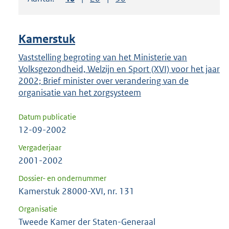
om
ENTER
om
Kamerstuk
uw
keuze
Vaststelling begroting van het Ministerie van
Volksgezondheid, Welzijn en Sport (XVI) voor het jaar
te
2002; Brief minister over verandering van de
bevestigen.
organisatie van het zorgsysteem
Datum publicatie
12-09-2002
Vergaderjaar
2001-2002
Dossier- en ondernummer
Kamerstuk 28000-XVI, nr. 131
Organisatie
Tweede Kamer der Staten-Generaal