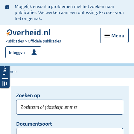
Ter
Mogelijk ervaart u problemen met het zoeken naar
informatie:
publicaties. We werken aan een oplossing. Excuses voor
het ongemak.
Menu
U
Publicaties
Officiële publicaties
bent
Inloggen
nu
hier:
Home
Zoeken op
Opnieuw
zoeken:
Zoekterm
Vul
Documentsoort
of
hier
Gebruik