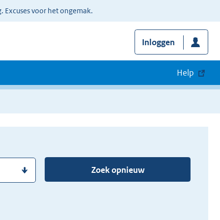
g. Excuses voor het ongemak.
Inloggen
Help
Zoek opnieuw