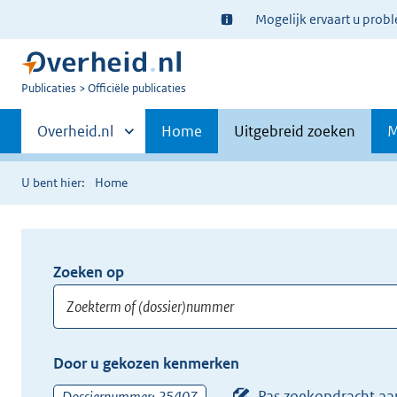
Ter
Mogelijk ervaart u prob
informatie:
U
Publicaties
Officiële publicaties
bent
Primaire
nu
Andere
Overheid.nl
Home
Uitgebreid zoeken
M
hier:
sites
navigatie
binnen
U bent hier:
Home
Zoeken op
Opnieuw
zoeken:
Zoekterm
Vul
Door u gekozen kenmerken
of
hier
(dossier)nummer
uw
Pas zoekopdracht aa