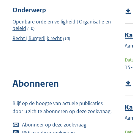
Onderwerp
Openbare orde en veiligheid | Organisatie en
beleid
(10)
Ka
Recht | Burgerlijk recht
(10)
Aan
Dat
15
Abonneren
Blijf op de hoogte van actuele publicaties
Ka
door u zich te abonneren op deze zoekvraag.
Aan
Abonneer op deze zoekvraag
Dat
RSS van deze zoekvraag