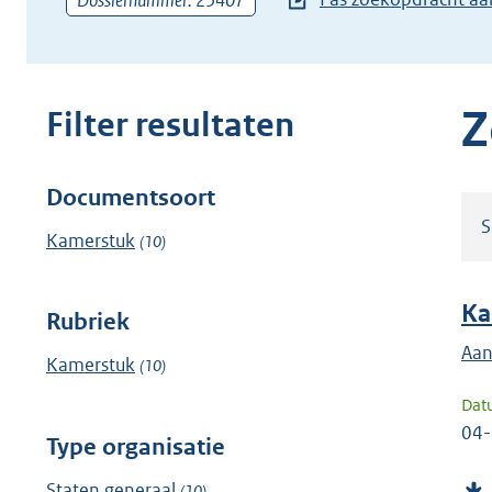
Dossiernummer: 25407
zoekterm
of
(dossier)nummer
in
Z
Filter resultaten
Documentsoort
Filter
S
resultaten
Kamerstuk
(10)
Ka
Rubriek
Aan
Kamerstuk
(10)
Dat
04
Type organisatie
Staten generaal
(10)