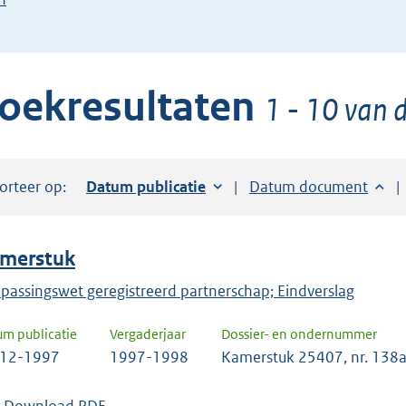
de
pijl
beneden
oekresultaten
toets
1 - 10 van d
om
toegang
te
orteer op:
Sorteer op:
Datum publicatie
Sorteer op:
Datum document
krijgen
tot
de
merstuk
suggesties.
Druk
passingswet geregistreerd partnerschap; Eindverslag
om
um publicatie
Vergaderjaar
Dossier- en ondernummer
ENTER
-12-1997
1997-1998
Kamerstuk 25407, nr. 138
om
uw