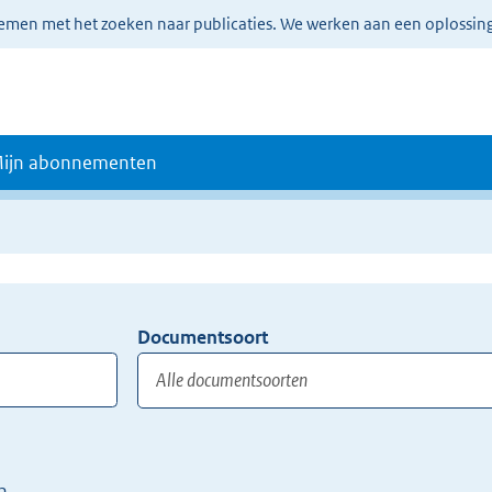
lemen met het zoeken naar publicaties. We werken aan een oplossin
ijn abonnementen
Documentsoort
Gebruik
de
TAB
toets,
of
n