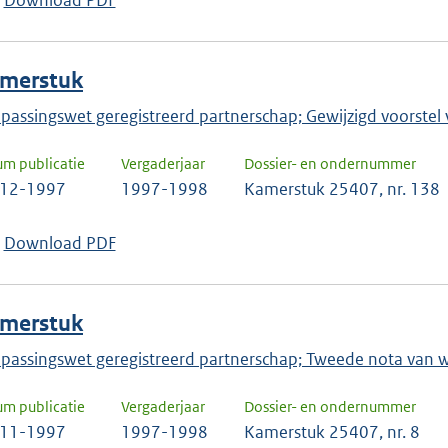
Download PDF
keuze
te
bevestigen.
merstuk
passingswet geregistreerd partnerschap; Gewijzigd voorstel
um publicatie
Vergaderjaar
Dossier- en ondernummer
-12-1997
1997-1998
Kamerstuk 25407, nr. 138
Download PDF
merstuk
passingswet geregistreerd partnerschap; Tweede nota van wi
um publicatie
Vergaderjaar
Dossier- en ondernummer
-11-1997
1997-1998
Kamerstuk 25407, nr. 8