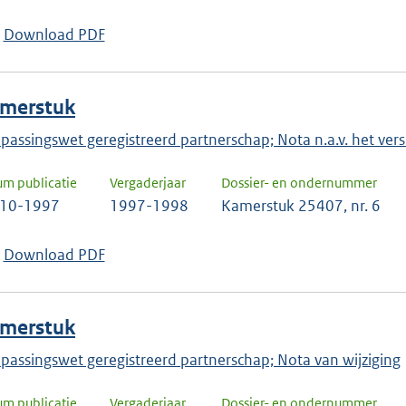
Download PDF
merstuk
passingswet geregistreerd partnerschap; Nota n.a.v. het vers
um publicatie
Vergaderjaar
Dossier- en ondernummer
-10-1997
1997-1998
Kamerstuk 25407, nr. 6
Download PDF
merstuk
passingswet geregistreerd partnerschap; Nota van wijziging
um publicatie
Vergaderjaar
Dossier- en ondernummer