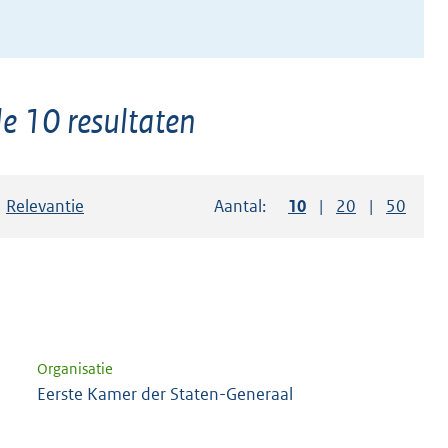
e 10 resultaten
Sorteer op:
Relevantie
Aantal:
Toon
10
resultaten per pag
Toon
20
resultaten p
Toon
50
resul
Organisatie
a
Eerste Kamer der Staten-Generaal