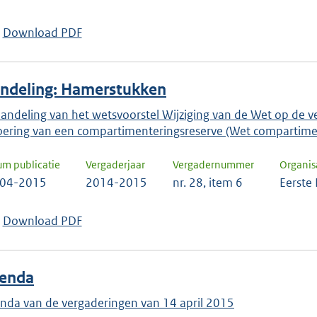
keuze
te
Download PDF
bevestigen.
ndeling: Hamerstukken
andeling van het wetsvoorstel Wijziging van de Wet op de 
oering van een compartimenteringsreserve (Wet compartimen
um publicatie
Vergaderjaar
Vergadernummer
Organis
-04-2015
2014-2015
nr. 28, item 6
Eerste
Download PDF
enda
nda van de vergaderingen van 14 april 2015