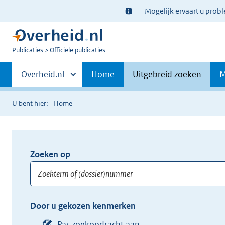
Ter
Mogelijk ervaart u prob
informatie:
U
Publicaties
Officiële publicaties
bent
Primaire
nu
Andere
Overheid.nl
Home
Uitgebreid zoeken
M
hier:
sites
navigatie
binnen
U bent hier:
Home
Zoeken op
Opnieuw
zoeken:
Zoekterm
Vul
Door u gekozen kenmerken
of
hier
(dossier)nummer
uw
Pas zoekopdracht aan