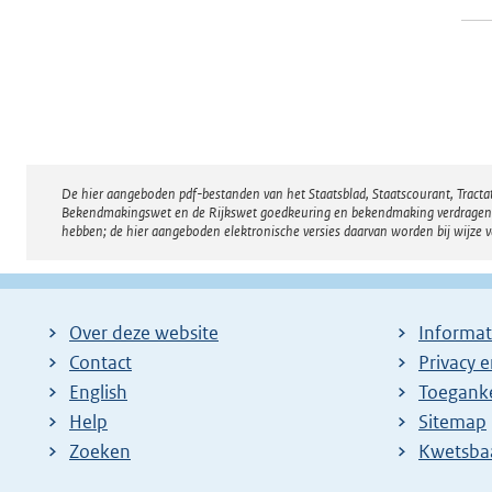
De hier aangeboden pdf-bestanden van het Staatsblad, Staatscourant, Tract
Disclaimer
Bekendmakingswet en de Rijkswet goedkeuring en bekendmaking verdragen voor
hebben; de hier aangeboden elektronische versies daarvan worden bij wijze 
Over deze website
Informat
Contact
Privacy 
English
Toeganke
Help
Sitemap
Zoeken
E
Kwetsba
x