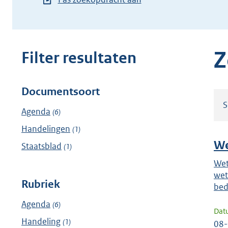
zoekterm
of
(dossier)nummer
in
Z
Filter resultaten
Documentsoort
Filter
S
resultaten
Agenda
(6)
Handelingen
(1)
W
Staatsblad
(1)
Wet
wet
Rubriek
bed
Agenda
(6)
Dat
Handeling
(1)
08