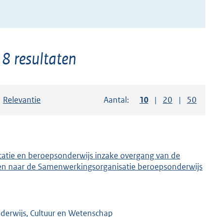
 8 resultaten
Sorteer op:
Relevantie
Aantal:
Toon
10
resultaten per pag
Toon
20
resultaten p
Toon
50
resul
catie en beroepsonderwijs inzake overgang van de
even naar de Samenwerkingsorganisatie beroepsonderwijs
nderwijs, Cultuur en Wetenschap