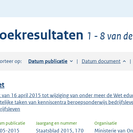
de
pijl
beneden
oekresultaten
toets
1 - 8 van de
om
toegang
te
orteer op:
Sorteer op:
Datum publicatie
Sorteer op:
Datum document
krijgen
tot
de
et
suggesties.
Druk
 van 16 april 2015 tot wijziging van onder meer de Wet edu
telijke taken van kenniscentra beroepsonderwijs bedrijfsl
om
rijfsleven
ENTER
om
um publicatie
Jaargang en nummer
Organisatie
uw
-05-2015
Staatsblad 2015, 170
Ministerie van O