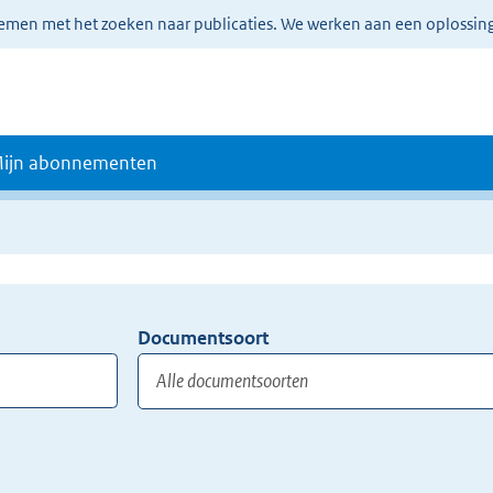
lemen met het zoeken naar publicaties. We werken aan een oplossin
ijn abonnementen
Documentsoort
Gebruik
de
TAB
toets,
of