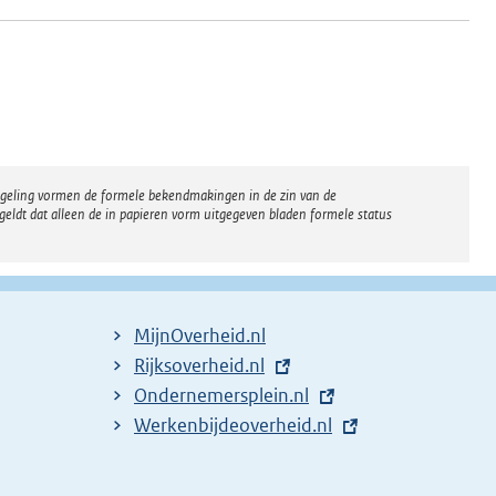
regeling vormen de formele bekendmakingen in de zin van de
eldt dat alleen de in papieren vorm uitgegeven bladen formele status
MijnOverheid.nl
E
Rijksoverheid.nl
x
E
Ondernemersplein.nl
t
x
E
Werkenbijdeoverheid.nl
e
t
x
r
e
t