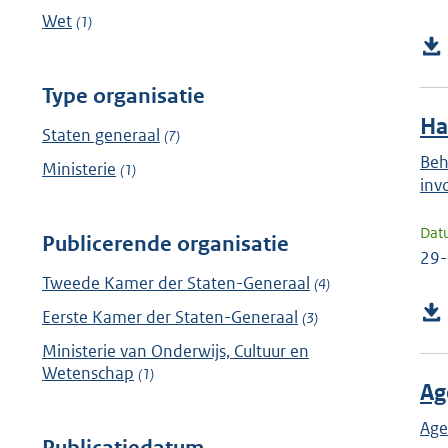
Wet
(1)
Type organisatie
Ha
Staten generaal
(7)
Beh
Ministerie
(1)
inv
Dat
Publicerende organisatie
29
Tweede Kamer der Staten-Generaal
(4)
Eerste Kamer der Staten-Generaal
(3)
Ministerie van Onderwijs, Cultuur en
Wetenschap
(1)
Ag
Age
Publicatiedatum