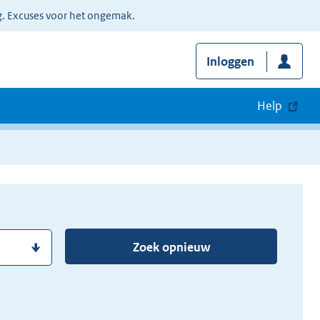
g. Excuses voor het ongemak.
Inloggen
Help
Zoek opnieuw