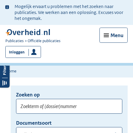
Ter
Mogelijk ervaart u problemen met het zoeken naar
informatie:
publicaties. We werken aan een oplossing. Excuses voor
het ongemak.
Menu
U
Publicaties
Officiële publicaties
bent
Inloggen
nu
hier:
Home
Zoeken op
Opnieuw
zoeken:
Zoekterm
Vul
Documentsoort
of
hier
Gebruik