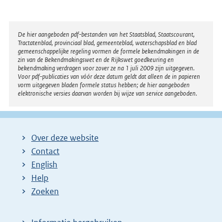
g
e
Disclaimer
De hier aangeboden pdf-bestanden van het Staatsblad, Staatscourant,
n
Tractatenblad, provinciaal blad, gemeenteblad, waterschapsblad en blad
gemeenschappelijke regeling vormen de formele bekendmakingen in de
d
zin van de Bekendmakingswet en de Rijkswet goedkeuring en
bekendmaking verdragen voor zover ze na 1 juli 2009 zijn uitgegeven.
e
Voor pdf-publicaties van vóór deze datum geldt dat alleen de in papieren
vorm uitgegeven bladen formele status hebben; de hier aangeboden
p
elektronische versies daarvan worden bij wijze van service aangeboden.
a
g
i
Over deze website
n
Contact
a
English
Help
Zoeken