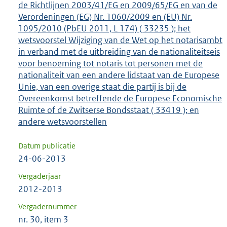
de Richtlijnen 2003/41/EG en 2009/65/EG en van de
Verordeningen (EG) Nr. 1060/2009 en (EU) Nr.
1095/2010 (PbEU 2011, L 174) ( 33235 ); het
wetsvoorstel Wijziging van de Wet op het notarisambt
in verband met de uitbreiding van de nationaliteitseis
voor benoeming tot notaris tot personen met de
nationaliteit van een andere lidstaat van de Europese
Unie, van een overige staat die partij is bij de
Overeenkomst betreffende de Europese Economische
Ruimte of de Zwitserse Bondsstaat ( 33419 ); en
andere wetsvoorstellen
Datum publicatie
24-06-2013
Vergaderjaar
2012-2013
Vergadernummer
nr. 30, item 3