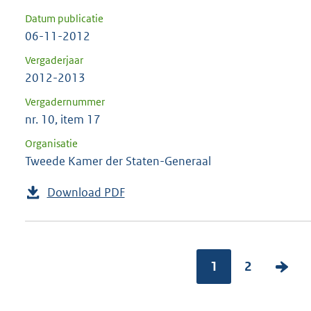
Datum publicatie
06-11-2012
Vergaderjaar
2012-2013
Vergadernummer
nr. 10, item 17
Organisatie
Tweede Kamer der Staten-Generaal
Download PDF
1
2
V
o
l