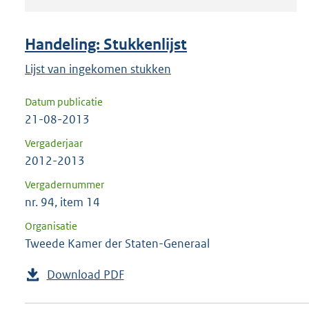
om
ENTER
om
Handeling: Stukkenlijst
uw
Lijst van ingekomen stukken
keuze
te
Datum publicatie
bevestigen.
21-08-2013
Vergaderjaar
2012-2013
Vergadernummer
nr. 94, item 14
Organisatie
Tweede Kamer der Staten-Generaal
Download PDF