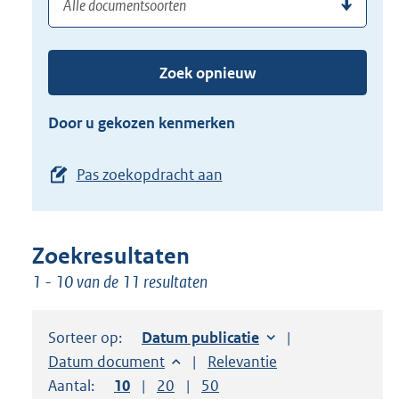
(dossier)nummer
uw
de
zoekterm
TAB
of
toets,
Zoek opnieuw
(dossier)nummer
of
in
de
Door u gekozen kenmerken
pijl
beneden
Pas zoekopdracht aan
toets
om
toegang
Zoekresultaten
te
1 - 10 van de 11 resultaten
krijgen
tot
de
Sorteer op:
Sorteer op:
Datum publicatie
suggesties.
Sorteer op:
Datum document
Sorteer op:
Relevantie
Druk
Aantal:
Toon
10
resultaten per pagina
Toon
20
resultaten per pagina
Toon
50
resultaten per pagina