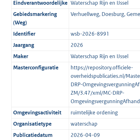
f
n
i
e
b
b
b
7
Eindverantwoordelijke
Waterschap Rijn en IJssel
o
r
o
f
n
i
K
Gebiedsmarkering
Verhuellweg, Doesburg, Gem
o
o
r
o
f
n
b
(Weg)
t
o
m
r
o
f
t
t
Identifier
wsb-2026-8991
a
m
r
o
e
t
a
a
m
r
Jaargang
2026
:
e
t
a
a
m
Maker
Waterschap Rijn en IJssel
2
:
t
a
a
K
2
Masterconfiguratie
https://repository.officiele-
t
a
b
K
overheidspublicaties.nl/Mast
t
b
DRP-OmgevingsvergunningAf
ZM/3.47/xml/MC-DRP-
OmgevingsvergunningAfhand
Omgevingsactiviteit
ruimtelijke ordening
Organisatietype
waterschap
Publicatiedatum
2026-04-09