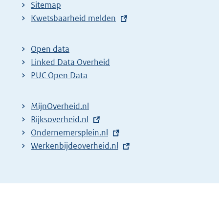
Sitemap
E
Kwetsbaarheid melden
x
t
Open data
e
Linked Data Overheid
r
PUC Open Data
n
e
MijnOverheid.nl
l
E
Rijksoverheid.nl
i
x
E
Ondernemersplein.nl
n
t
x
E
Werkenbijdeoverheid.nl
k
e
t
x
:
r
e
t
n
r
e
e
n
r
l
e
n