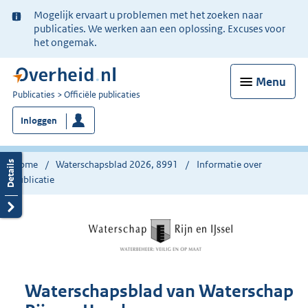
Ter
Mogelijk ervaart u problemen met het zoeken naar
informatie:
publicaties. We werken aan een oplossing. Excuses voor
het ongemak.
Menu
U
Publicaties
Officiële publicaties
bent
Inloggen
nu
hier:
Home
Waterschapsblad 2026, 8991
Informatie over
publicatie
Waterschapsblad van Waterschap