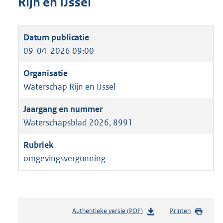
Rijn en IJssel
09-04-2026 09:00
Waterschap Rijn en IJssel
Waterschapsblad 2026, 8991
omgevingsvergunning
Authentieke versie (PDF)
b
Printen
e