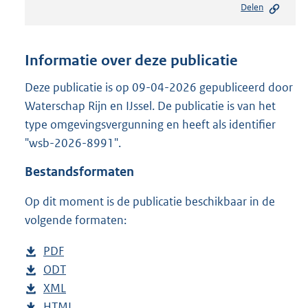
Delen
s
t
a
n
Informatie over deze publicatie
d
s
Deze publicatie is op 09-04-2026 gepubliceerd door
g
Waterschap Rijn en IJssel. De publicatie is van het
r
type omgevingsvergunning en heeft als identifier
o
"wsb-2026-8991".
o
t
Bestandsformaten
t
e
Op dit moment is de publicatie beschikbaar in de
:
2
volgende formaten:
0
9
D
PDF
b
K
o
D
ODT
e
b
b
w
o
D
XML
s
e
b
n
w
o
D
HTML
t
s
e
b