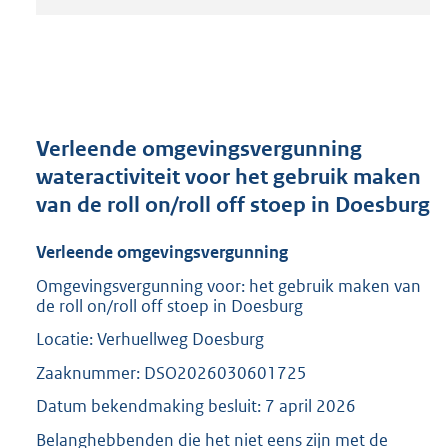
t
a
n
d
s
g
r
Verleende omgevingsvergunning
o
wateractiviteit voor het gebruik maken
o
van de roll on/roll off stoep in Doesburg
t
t
e
Verleende omgevingsvergunning
:
Omgevingsvergunning voor: het gebruik maken van
2
de roll on/roll off stoep in Doesburg
0
9
Locatie: Verhuellweg Doesburg
K
Zaaknummer: DSO2026030601725
b
Datum bekendmaking besluit: 7 april 2026
Belanghebbenden die het niet eens zijn met de