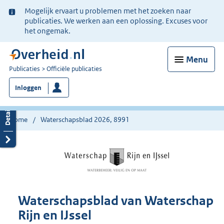
Ter
Mogelijk ervaart u problemen met het zoeken naar
informatie:
publicaties. We werken aan een oplossing. Excuses voor
het ongemak.
Menu
U
Publicaties
Officiële publicaties
bent
Inloggen
nu
hier:
Home
Waterschapsblad 2026, 8991
Waterschapsblad van Waterschap
Rijn en IJssel