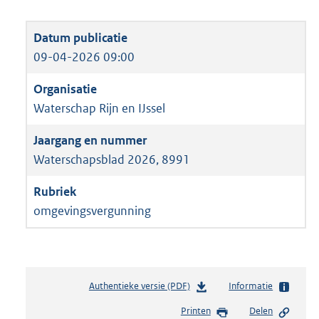
09-04-2026 09:00
Waterschap Rijn en IJssel
Waterschapsblad 2026, 8991
omgevingsvergunning
Authentieke versie (PDF)
b
Informatie
e
Printen
Delen
s