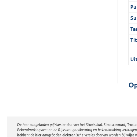
Pu
Su
Ta
Tit
Ui
Op
De hier aangeboden pdf-bestanden van het Staatsblad, Staatscourant, Tract
Disclaimer
Bekendmakingswet en de Rijkswet goedkeuring en bekendmaking verdragen voor
hebben; de hier aangeboden elektronische versies daarvan worden bij wijze 