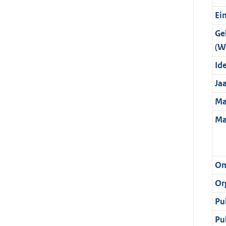
Ei
Ge
(W
Ide
Ja
Ma
Ma
Om
Or
Pu
Pu