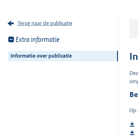
Terug naar de publicatie
Toon
Extra informatie
meer
van:
I
Informatie over publicatie
Dez
omg
Be
Op 