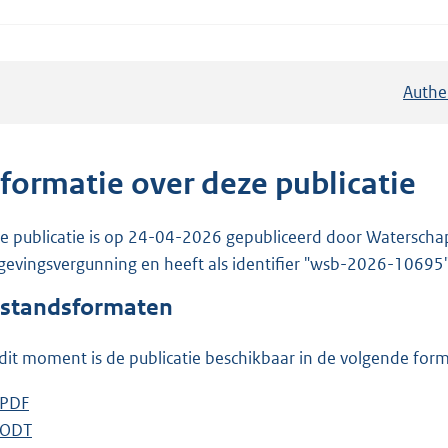
Authe
nformatie over deze publicatie
e publicatie is op 24-04-2026 gepubliceerd door Waterschap R
evingsvergunning en heeft als identifier "wsb-2026-10695"
standsformaten
dit moment is de publicatie beschikbaar in de volgende for
D
PDF
b
o
D
ODT
e
b