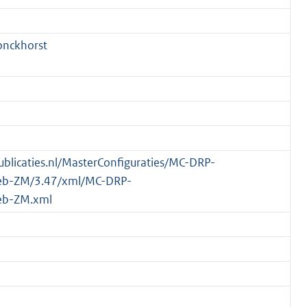
onckhorst
publicaties.nl/MasterConfiguraties/MC-DRP-
eb-ZM/3.47/xml/MC-DRP-
eb-ZM.xml