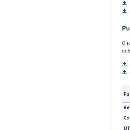
Pu
Ond
ook
Pu
Be
Col
DT