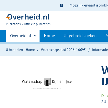
Ter
Mogelijk ervaart u prob
informatie:
U
Publicaties
Officiële publicaties
bent
Primaire
nu
Andere
Overheid.nl
Home
Uitgebreid zoeken
M
hier:
sites
navigatie
binnen
U bent hier:
Home
Waterschapsblad 2026, 10695
Informatie
W
I
Dat
24-