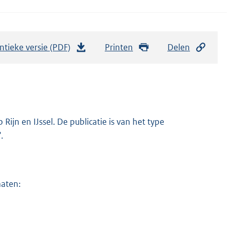
ntieke versie (PDF)
b
Printen
Delen
e
s
t
a
n
ijn en IJssel. De publicatie is van het type
d
.
s
g
r
maten:
o
o
t
t