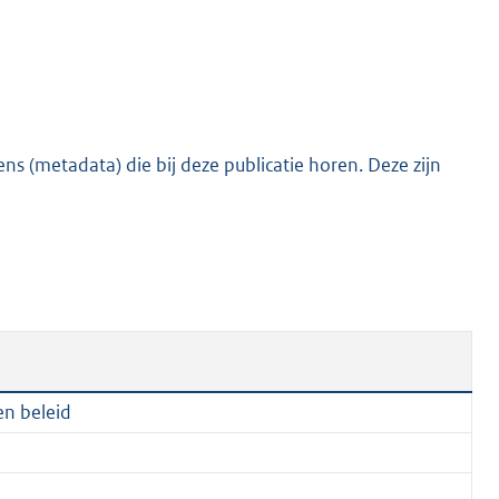
e
:
2
0
9
s (metadata) die bij deze publicatie horen. Deze zijn
K
b
en beleid