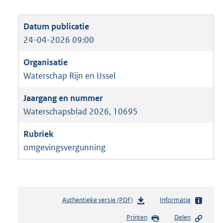
24-04-2026 09:00
Waterschap Rijn en IJssel
Waterschapsblad 2026, 10695
omgevingsvergunning
Authentieke versie (PDF)
b
Informatie
e
Printen
Delen
s