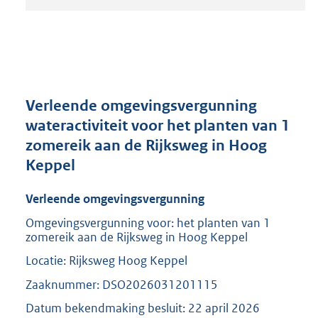
t
a
n
d
s
g
r
Verleende omgevingsvergunning
o
wateractiviteit voor het planten van 1
o
zomereik aan de Rijksweg in Hoog
t
t
Keppel
e
:
Verleende omgevingsvergunning
2
0
Omgevingsvergunning voor: het planten van 1
zomereik aan de Rijksweg in Hoog Keppel
9
K
Locatie: Rijksweg Hoog Keppel
b
Zaaknummer: DSO2026031201115
Datum bekendmaking besluit: 22 april 2026