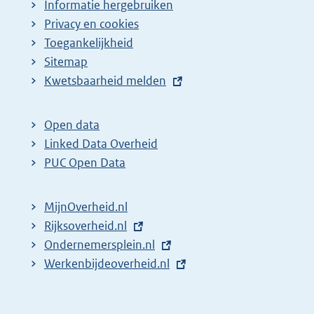
Informatie hergebruiken
Privacy en cookies
Toegankelijkheid
Sitemap
E
Kwetsbaarheid melden
x
t
Open data
e
Linked Data Overheid
r
PUC Open Data
n
e
MijnOverheid.nl
l
E
Rijksoverheid.nl
i
x
E
Ondernemersplein.nl
n
t
x
E
Werkenbijdeoverheid.nl
k
e
t
x
:
r
e
t