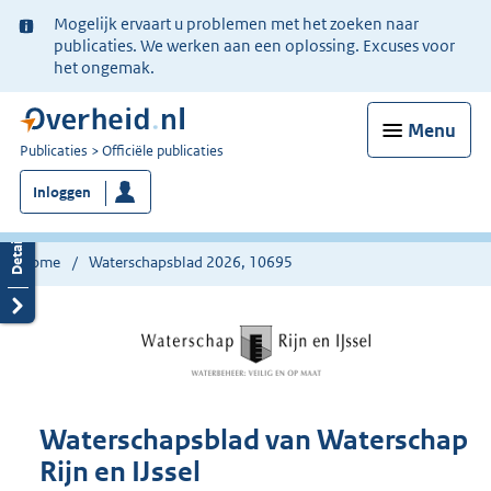
Ter
Mogelijk ervaart u problemen met het zoeken naar
informatie:
publicaties. We werken aan een oplossing. Excuses voor
het ongemak.
Menu
U
Publicaties
Officiële publicaties
bent
Inloggen
nu
hier:
Home
Waterschapsblad 2026, 10695
Waterschapsblad van Waterschap
Rijn en IJssel