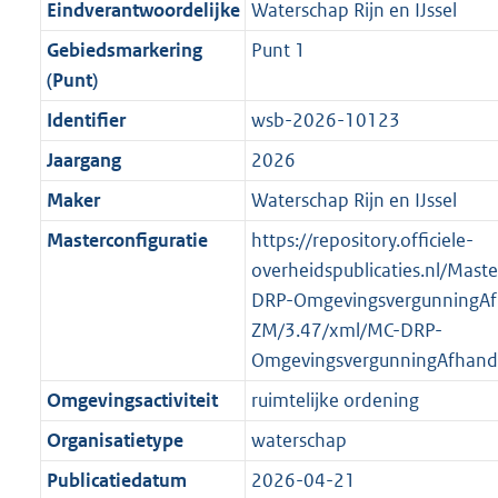
f
n
i
e
b
b
b
7
Eindverantwoordelijke
Waterschap Rijn en IJssel
o
r
o
f
n
i
K
Gebiedsmarkering
Punt 1
o
o
r
o
f
n
b
(Punt)
t
o
m
r
o
f
t
t
Identifier
wsb-2026-10123
a
m
r
o
e
t
a
a
m
r
Jaargang
2026
:
e
t
a
a
m
Maker
Waterschap Rijn en IJssel
2
:
t
a
a
K
2
Masterconfiguratie
https://repository.officiele-
t
a
b
K
overheidspublicaties.nl/Mast
t
b
DRP-OmgevingsvergunningAf
ZM/3.47/xml/MC-DRP-
OmgevingsvergunningAfhand
Omgevingsactiviteit
ruimtelijke ordening
Organisatietype
waterschap
Publicatiedatum
2026-04-21