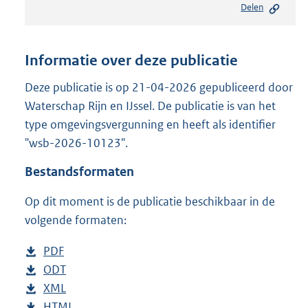
Delen
s
t
a
n
Informatie over deze publicatie
d
s
Deze publicatie is op 21-04-2026 gepubliceerd door
g
Waterschap Rijn en IJssel. De publicatie is van het
r
type omgevingsvergunning en heeft als identifier
o
"wsb-2026-10123".
o
t
Bestandsformaten
t
e
Op dit moment is de publicatie beschikbaar in de
:
2
volgende formaten:
1
0
D
PDF
b
K
o
D
ODT
e
b
b
w
o
D
XML
s
e
b
n
w
o
D
HTML
t
s
e
b