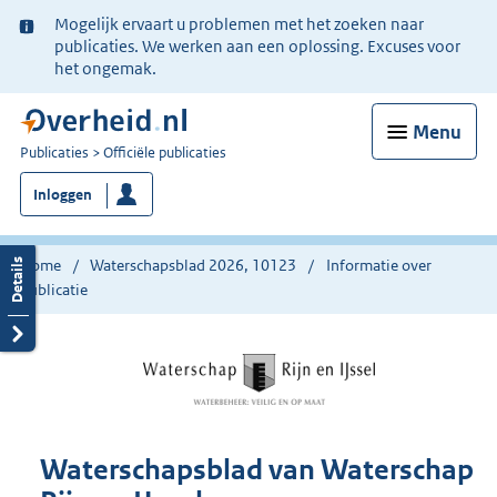
Ter
Mogelijk ervaart u problemen met het zoeken naar
informatie:
publicaties. We werken aan een oplossing. Excuses voor
het ongemak.
Menu
U
Publicaties
Officiële publicaties
bent
Inloggen
nu
hier:
Home
Waterschapsblad 2026, 10123
Informatie over
publicatie
Waterschapsblad van Waterschap