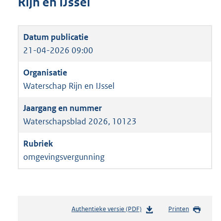
Rijn en IJssel
21-04-2026 09:00
Waterschap Rijn en IJssel
Waterschapsblad 2026, 10123
omgevingsvergunning
Authentieke versie (PDF)
b
Printen
e