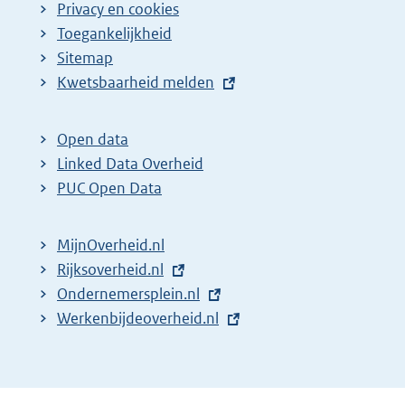
Privacy en cookies
Toegankelijkheid
Sitemap
E
Kwetsbaarheid melden
x
t
Open data
e
Linked Data Overheid
r
PUC Open Data
n
e
MijnOverheid.nl
l
E
Rijksoverheid.nl
i
x
E
Ondernemersplein.nl
n
t
x
E
Werkenbijdeoverheid.nl
k
e
t
x
:
r
e
t
n
r
e