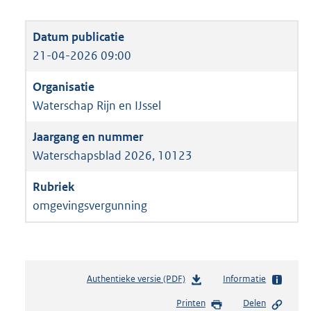
21-04-2026 09:00
Waterschap Rijn en IJssel
Waterschapsblad 2026, 10123
omgevingsvergunning
Authentieke versie (PDF)
b
Informatie
e
Printen
Delen
s