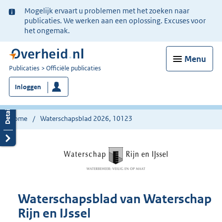
Ter
Mogelijk ervaart u problemen met het zoeken naar
informatie:
publicaties. We werken aan een oplossing. Excuses voor
het ongemak.
Menu
U
Publicaties
Officiële publicaties
bent
Inloggen
nu
hier:
Home
Waterschapsblad 2026, 10123
Waterschapsblad van Waterschap
Rijn en IJssel