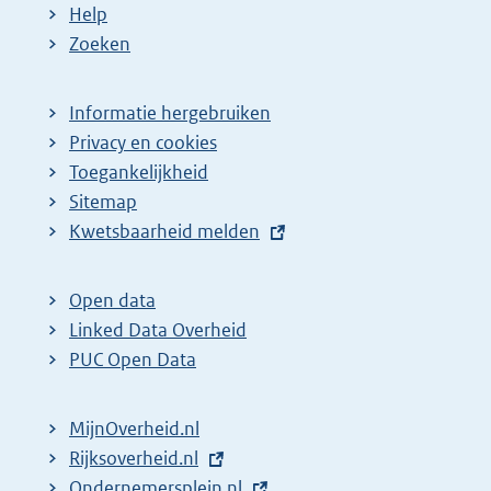
Help
Zoeken
Informatie hergebruiken
Privacy en cookies
Toegankelijkheid
Sitemap
E
Kwetsbaarheid melden
x
t
Open data
e
Linked Data Overheid
r
PUC Open Data
n
e
MijnOverheid.nl
l
E
Rijksoverheid.nl
i
x
E
Ondernemersplein.nl