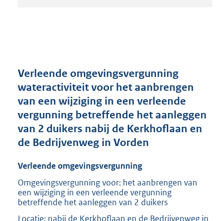
t
a
n
d
s
g
r
Verleende omgevingsvergunning
o
wateractiviteit voor het aanbrengen
o
van een wijziging in een verleende
t
t
vergunning betreffende het aanleggen
e
van 2 duikers nabij de Kerkhoflaan en
:
de Bedrijvenweg in Vorden
2
1
0
Verleende omgevingsvergunning
K
Omgevingsvergunning voor: het aanbrengen van
b
een wijziging in een verleende vergunning
betreffende het aanleggen van 2 duikers
Locatie: nabij de Kerkhoflaan en de Bedrijvenweg in