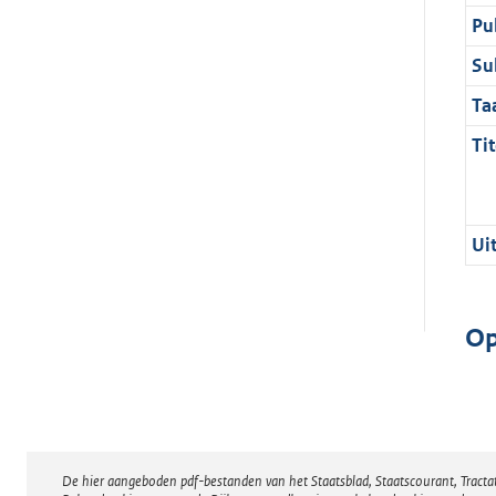
Pu
Su
Ta
Tit
Ui
Op
De hier aangeboden pdf-bestanden van het Staatsblad, Staatscourant, Tract
Disclaimer