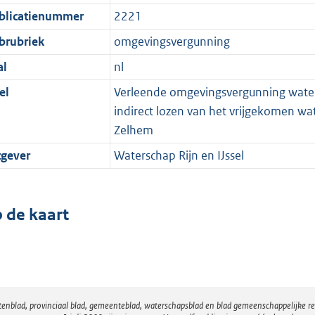
blicatienummer
2221
brubriek
omgevingsvergunning
al
nl
el
Verleende omgevingsvergunning watera
indirect lozen van het vrijgekomen wa
Zelhem
tgever
Waterschap Rijn en IJssel
 de kaart
atenblad, provinciaal blad, gemeenteblad, waterschapsblad en blad gemeenschappelijke 