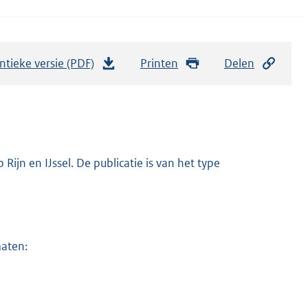
ntieke versie (PDF)
b
Printen
Delen
e
s
t
a
n
ijn en IJssel. De publicatie is van het type
d
s
g
r
maten:
o
o
t
t