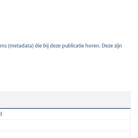
e
:
2
1
0
s (metadata) die bij deze publicatie horen. Deze zijn
K
b
d