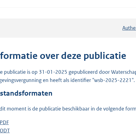
Authe
nformatie over deze publicatie
e publicatie is op 31-01-2025 gepubliceerd door Waterschap R
evingsvergunning en heeft als identifier "wsb-2025-2221".
standsformaten
dit moment is de publicatie beschikbaar in de volgende for
D
PDF
b
o
D
ODT
e
b