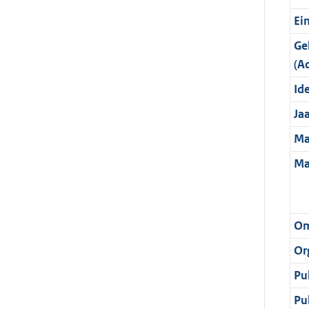
Ei
Ge
(A
Ide
Ja
Ma
Ma
Om
Or
Pu
Pu