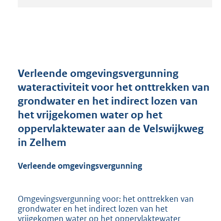
t
a
n
d
s
g
r
Verleende omgevingsvergunning
o
wateractiviteit voor het onttrekken van
o
grondwater en het indirect lozen van
t
t
het vrijgekomen water op het
e
oppervlaktewater aan de Velswijkweg
:
in Zelhem
2
1
0
Verleende omgevingsvergunning
K
b
Omgevingsvergunning voor: het onttrekken van
grondwater en het indirect lozen van het
vrijgekomen water op het oppervlaktewater