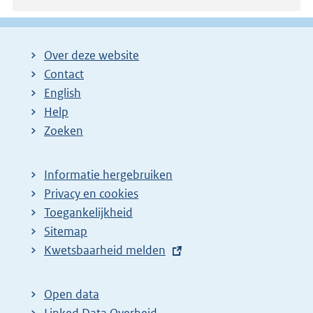
Over deze website
Contact
English
Help
Zoeken
Informatie hergebruiken
Privacy en cookies
Toegankelijkheid
Sitemap
E
Kwetsbaarheid melden
x
t
Open data
e
Linked Data Overheid