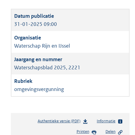
31-01-2025 09:00
Waterschap Rijn en IJssel
Waterschapsblad 2025, 2221
omgevingsvergunning
Authentieke versie (PDF)
b
Informatie
e
Printen
Delen
s