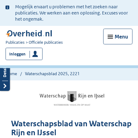
Ter
Mogelijk ervaart u problemen met het zoeken naar
informatie:
publicaties. We werken aan een oplossing. Excuses voor
het ongemak.
Menu
U
Publicaties
Officiële publicaties
bent
Inloggen
nu
hier:
Home
Waterschapsblad 2025, 2221
Waterschapsblad van Waterschap
Rijn en IJssel