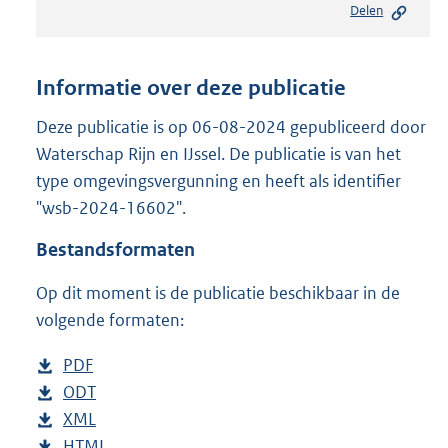
Delen
s
t
a
n
Informatie over deze publicatie
d
s
Deze publicatie is op 06-08-2024 gepubliceerd door
g
Waterschap Rijn en IJssel. De publicatie is van het
r
type omgevingsvergunning en heeft als identifier
o
"wsb-2024-16602".
o
t
Bestandsformaten
t
e
Op dit moment is de publicatie beschikbaar in de
:
2
volgende formaten:
1
0
D
PDF
b
K
o
D
ODT
e
b
b
w
o
D
XML
s
e
b
n
w
o
D
HTML
t
s
e
b