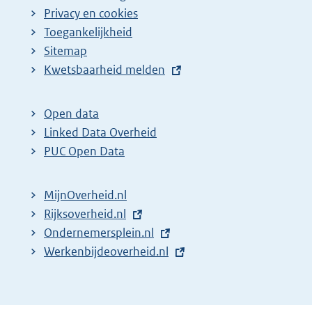
Privacy en cookies
Toegankelijkheid
Sitemap
E
Kwetsbaarheid melden
x
t
Open data
e
Linked Data Overheid
r
PUC Open Data
n
e
MijnOverheid.nl
l
E
Rijksoverheid.nl
i
x
E
Ondernemersplein.nl
n
t
x
E
Werkenbijdeoverheid.nl
k
e
t
x
:
r
e
t
n
r
e