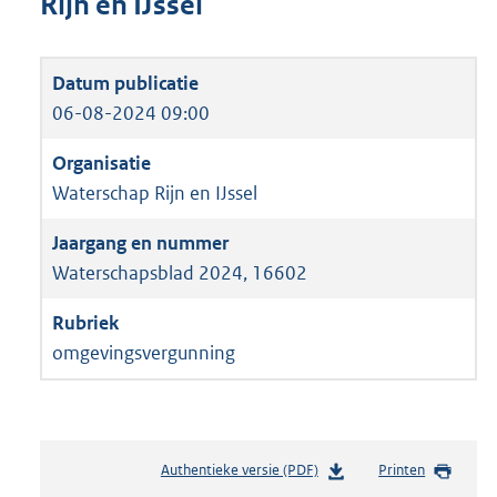
Rijn en IJssel
06-08-2024 09:00
Waterschap Rijn en IJssel
Waterschapsblad 2024, 16602
omgevingsvergunning
Authentieke versie (PDF)
b
Printen
e