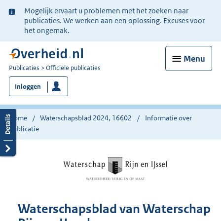
Ter
Mogelijk ervaart u problemen met het zoeken naar
informatie:
publicaties. We werken aan een oplossing. Excuses voor
het ongemak.
Menu
U
Publicaties
Officiële publicaties
bent
Inloggen
nu
hier:
Home
Waterschapsblad 2024, 16602
Informatie over
publicatie
Waterschapsblad van Waterschap