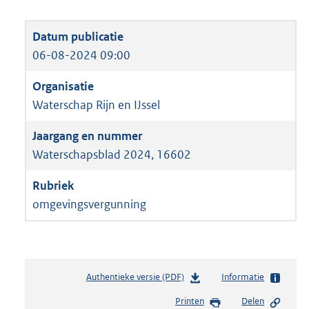
06-08-2024 09:00
Waterschap Rijn en IJssel
Waterschapsblad 2024, 16602
omgevingsvergunning
Authentieke versie (PDF)
b
Informatie
e
Printen
Delen
s