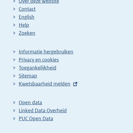
Over deze website
Contact
English
Help
Zoeken
Informatie hergebruiken
Privacy en cookies
Toegankelijkheid
Sitemap
E
Kwetsbaarheid melden
x
t
Open data
e
Linked Data Overheid
r
PUC Open Data
n
e