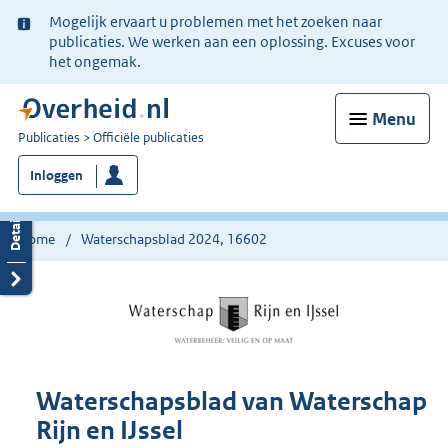
Ter
Mogelijk ervaart u problemen met het zoeken naar
informatie:
publicaties. We werken aan een oplossing. Excuses voor
het ongemak.
Menu
U
Publicaties
Officiële publicaties
bent
Inloggen
nu
hier:
Home
Waterschapsblad 2024, 16602
Waterschapsblad van Waterschap
Rijn en IJssel