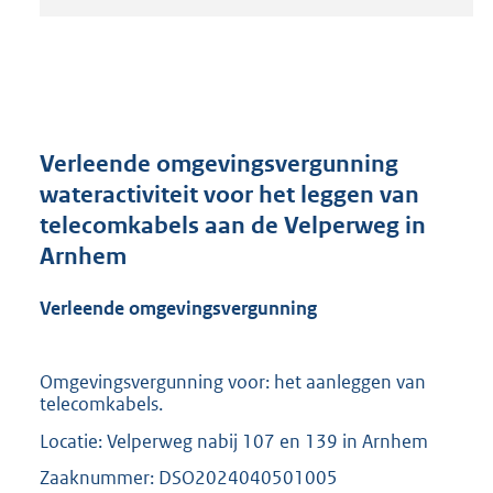
t
a
n
d
s
g
r
Verleende omgevingsvergunning
o
wateractiviteit voor het leggen van
o
telecomkabels aan de Velperweg in
t
t
Arnhem
e
:
Verleende omgevingsvergunning
2
1
0
Omgevingsvergunning voor: het aanleggen van
K
telecomkabels.
b
Locatie: Velperweg nabij 107 en 139 in Arnhem
Zaaknummer: DSO2024040501005