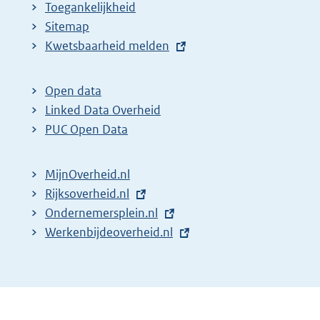
Toegankelijkheid
Sitemap
E
Kwetsbaarheid melden
x
t
Open data
e
Linked Data Overheid
r
PUC Open Data
n
e
MijnOverheid.nl
l
E
Rijksoverheid.nl
i
x
E
Ondernemersplein.nl
n
t
x
E
Werkenbijdeoverheid.nl
k
e
t
x
:
r
e
t
n
r
e
e
n
r