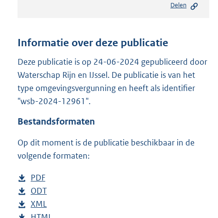
Delen
s
t
a
n
Informatie over deze publicatie
d
s
Deze publicatie is op 24-06-2024 gepubliceerd door
g
Waterschap Rijn en IJssel. De publicatie is van het
r
type omgevingsvergunning en heeft als identifier
o
"wsb-2024-12961".
o
t
Bestandsformaten
t
e
Op dit moment is de publicatie beschikbaar in de
:
2
volgende formaten:
1
0
D
PDF
b
K
o
D
ODT
e
b
b
w
o
D
XML
s
e
b
n
w
o
D
HTML
t
s
e
b