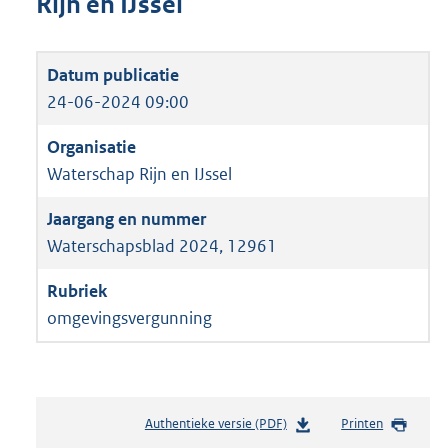
Rijn en IJssel
24-06-2024 09:00
Waterschap Rijn en IJssel
Waterschapsblad 2024, 12961
omgevingsvergunning
Authentieke versie (PDF)
b
Printen
e