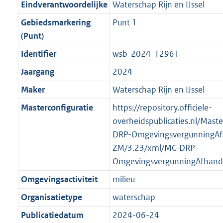
f
n
i
e
b
b
b
7
Eindverantwoordelijke
Waterschap Rijn en IJssel
o
r
o
f
n
i
K
Gebiedsmarkering
Punt 1
o
o
r
o
f
n
b
(Punt)
t
o
m
r
o
f
t
t
Identifier
wsb-2024-12961
a
m
r
o
e
t
a
a
m
r
Jaargang
2024
:
e
t
a
a
m
Maker
Waterschap Rijn en IJssel
2
:
t
a
a
K
2
Masterconfiguratie
https://repository.officiele-
t
a
b
K
overheidspublicaties.nl/Mast
t
b
DRP-OmgevingsvergunningAf
ZM/3.23/xml/MC-DRP-
OmgevingsvergunningAfhand
Omgevingsactiviteit
milieu
Organisatietype
waterschap
Publicatiedatum
2024-06-24