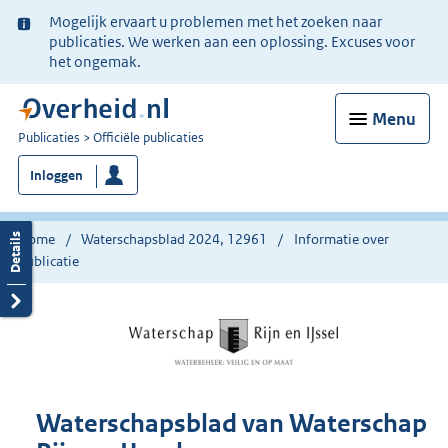
Ter
Mogelijk ervaart u problemen met het zoeken naar
informatie:
publicaties. We werken aan een oplossing. Excuses voor
het ongemak.
Menu
U
Publicaties
Officiële publicaties
bent
Inloggen
nu
hier:
Home
Waterschapsblad 2024, 12961
Informatie over
publicatie
Waterschapsblad van Waterschap