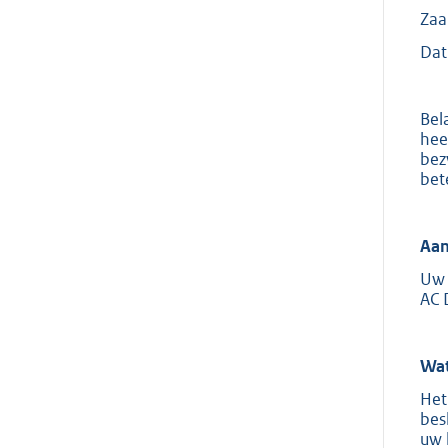
Za
Dat
Bel
hee
bez
bet
Aan
Uw 
AC 
Wat
Het
bes
uw 