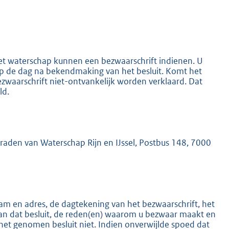
het waterschap kunnen een bezwaarschrift indienen. U
 op de dag na bekendmaking van het besluit. Komt het
K
ezwaarschrift niet-ontvankelijk worden verklaard. Dat
ld.
mraden van Waterschap Rijn en IJssel, Postbus 148, 7000
m en adres, de dagtekening van het bezwaarschrift, het
an dat besluit, de reden(en) waarom u bezwaar maakt en
het genomen besluit niet. Indien onverwijlde spoed dat