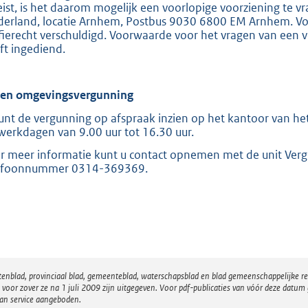
eist, is het daarom mogelijk een voorlopige voorziening te v
derland, locatie Arnhem, Postbus 9030 6800 EM Arnhem. Voor
ffierecht verschuldigd. Voorwaarde voor het vragen van een v
ft ingediend.
ien omgevingsvergunning
unt de vergunning op afspraak inzien op het kantoor van het
werkdagen van 9.00 uur tot 16.30 uur.
r meer informatie kunt u contact opnemen met de unit Ver
efoonnummer 0314-369369.
atenblad, provinciaal blad, gemeenteblad, waterschapsblad en blad gemeenschappelijke 
 zover ze na 1 juli 2009 zijn uitgegeven. Voor pdf-publicaties van vóór deze datum g
van service aangeboden.