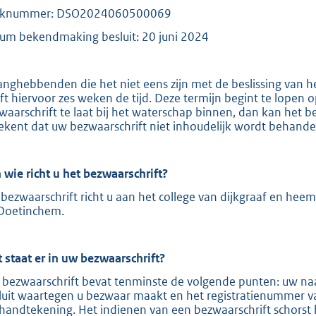
aknummer: DSO2024060500069
e
:
um bekendmaking besluit: 20 juni 2024
2
1
anghebbenden die het niet eens zijn met de beslissing van 
0
ft hiervoor zes weken de tijd. Deze termijn begint te lopen
waarschrift te laat bij het waterschap binnen, dan kan het b
ekent dat uw bezwaarschrift niet inhoudelijk wordt behande
b
 wie richt u het bezwaarschrift?
bezwaarschrift richt u aan het college van dijkgraaf en hee
Doetinchem.
 staat er in uw bezwaarschrift?
 bezwaarschrift bevat tenminste de volgende punten: uw naa
luit waartegen u bezwaar maakt en het registratienummer v
handtekening. Het indienen van een bezwaarschrift schorst 