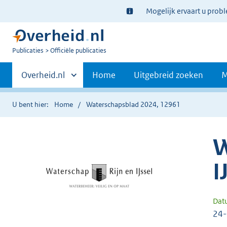
Ter
Mogelijk ervaart u prob
informatie:
U
Publicaties
Officiële publicaties
bent
Primaire
nu
Andere
Overheid.nl
Home
Uitgebreid zoeken
M
hier:
sites
navigatie
binnen
U bent hier:
Home
Waterschapsblad 2024, 12961
W
I
Dat
24-