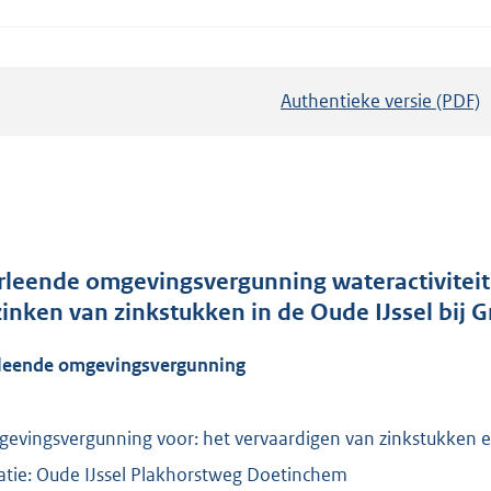
Authentieke versie (PDF)
b
e
s
t
a
n
d
rleende omgevingsvergunning wateractiviteit
s
zinken van zinkstukken in de Oude IJssel bij
g
leende omgevingsvergunning
r
o
o
evingsvergunning voor: het vervaardigen van zinkstukken e
t
atie: Oude IJssel Plakhorstweg Doetinchem
t