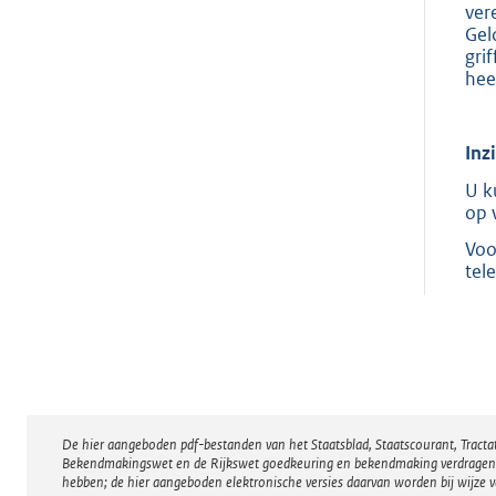
ver
Gel
gri
hee
Inz
U k
op 
Voo
tel
De hier aangeboden pdf-bestanden van het Staatsblad, Staatscourant, Tract
Disclaimer
Bekendmakingswet en de Rijkswet goedkeuring en bekendmaking verdragen voor
hebben; de hier aangeboden elektronische versies daarvan worden bij wijze 