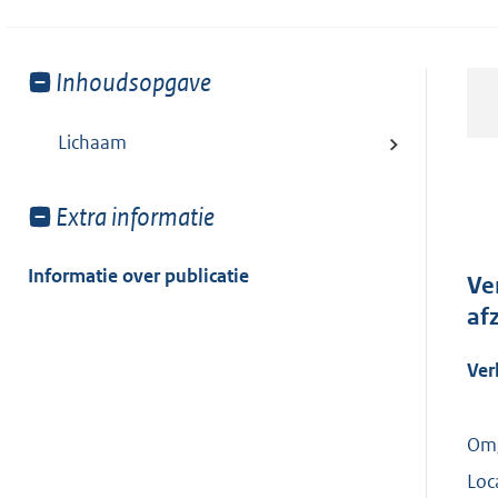
Toon
Inhoudsopgave
meer
van:
Lichaam
Toon
Extra informatie
meer
van:
Informatie over publicatie
Ve
af
Ver
Omg
Loc