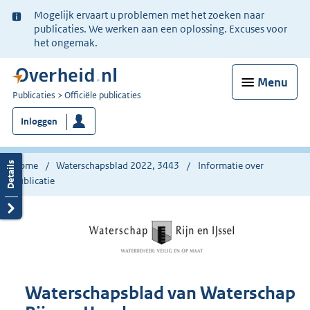
Ter
Mogelijk ervaart u problemen met het zoeken naar
informatie:
publicaties. We werken aan een oplossing. Excuses voor
het ongemak.
Menu
U
Publicaties
Officiële publicaties
bent
Inloggen
nu
hier:
Home
Waterschapsblad 2022, 3443
Informatie over
publicatie
Waterschapsblad van Waterschap