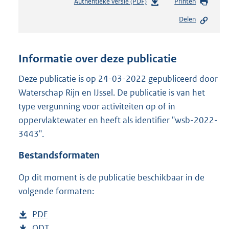
Authentieke versie (PDF)
b
Printen
e
Delen
s
t
a
n
Informatie over deze publicatie
d
s
Deze publicatie is op 24-03-2022 gepubliceerd door
g
Waterschap Rijn en IJssel. De publicatie is van het
r
type vergunning voor activiteiten op of in
o
oppervlaktewater en heeft als identifier "wsb-2022-
o
t
3443".
t
e
Bestandsformaten
:
2
Op dit moment is de publicatie beschikbaar in de
0
volgende formaten:
9
K
D
PDF
b
b
o
D
ODT
e
b