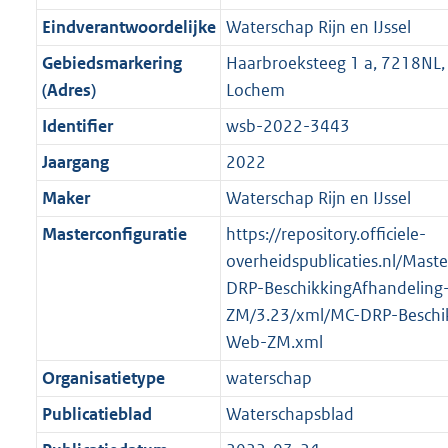
i
e
i
t
9
4
3
:
g
s
Eindverantwoordelijke
Waterschap Rijn en IJssel
n
i
e
i
K
K
K
1
r
g
f
n
i
e
b
b
b
7
Gebiedsmarkering
Haarbroeksteeg 1 a, 7218NL
o
r
o
f
n
i
K
(Adres)
Lochem
o
o
r
o
f
n
b
Identifier
wsb-2022-3443
t
o
m
r
o
f
t
t
Jaargang
2022
a
m
r
o
e
t
a
a
m
r
Maker
Waterschap Rijn en IJssel
:
e
t
a
a
m
Masterconfiguratie
https://repository.officiele-
2
:
t
a
a
overheidspublicaties.nl/Mast
K
2
t
a
DRP-BeschikkingAfhandeling
b
K
t
ZM/3.23/xml/MC-DRP-Beschik
b
Web-ZM.xml
Organisatietype
waterschap
Publicatieblad
Waterschapsblad