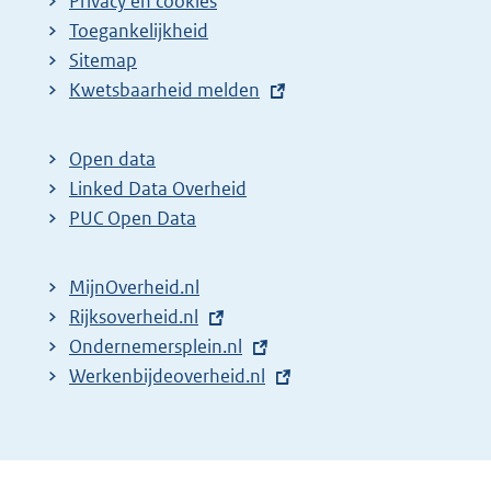
Privacy en cookies
Toegankelijkheid
Sitemap
E
Kwetsbaarheid melden
x
t
Open data
e
Linked Data Overheid
r
PUC Open Data
n
e
MijnOverheid.nl
l
E
Rijksoverheid.nl
i
x
E
Ondernemersplein.nl
n
t
x
E
Werkenbijdeoverheid.nl
k
e
t
x
:
r
e
t
n
r
e