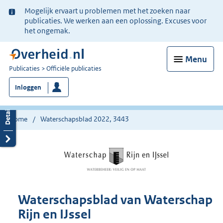
Ter
Mogelijk ervaart u problemen met het zoeken naar
informatie:
publicaties. We werken aan een oplossing. Excuses voor
het ongemak.
Menu
U
Publicaties
Officiële publicaties
bent
Inloggen
nu
hier:
Home
Waterschapsblad 2022, 3443
Waterschapsblad van Waterschap
Rijn en IJssel