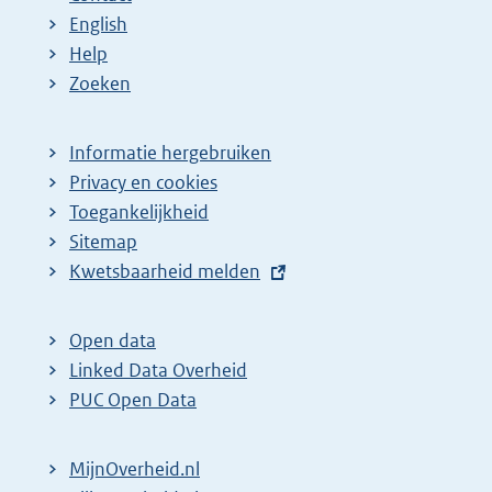
English
Help
Zoeken
Informatie hergebruiken
Privacy en cookies
Toegankelijkheid
Sitemap
E
Kwetsbaarheid melden
x
t
Open data
e
Linked Data Overheid
r
PUC Open Data
n
e
MijnOverheid.nl
l