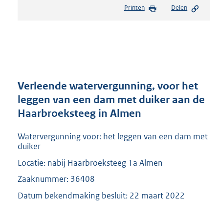
e
Printen
Delen
s
t
a
n
d
s
g
r
Verleende watervergunning, voor het
o
leggen van een dam met duiker aan de
o
Haarbroeksteeg in Almen
t
t
e
Watervergunning voor: het leggen van een dam met
:
duiker
2
Locatie: nabij Haarbroeksteeg 1a Almen
0
9
Zaaknummer: 36408
K
Datum bekendmaking besluit: 22 maart 2022
b