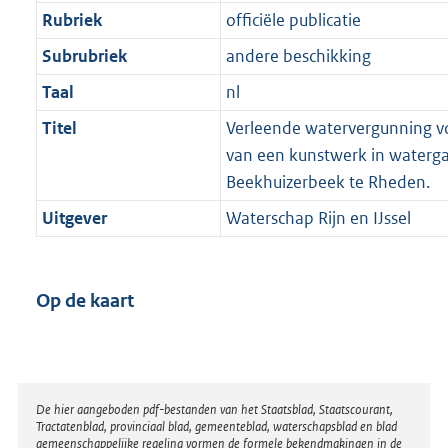
Rubriek
officiële publicatie
Subrubriek
andere beschikking
Taal
nl
Titel
Verleende watervergunning vo
van een kunstwerk in waterg
Beekhuizerbeek te Rheden.
Uitgever
Waterschap Rijn en IJssel
Op de kaart
Disclaimer
De hier aangeboden pdf-bestanden van het Staatsblad, Staatscourant,
Tractatenblad, provinciaal blad, gemeenteblad, waterschapsblad en blad
gemeenschappelijke regeling vormen de formele bekendmakingen in de