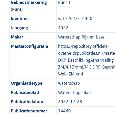
f
n
i
e
b
b
b
5
Gebiedsmarkering
Punt 1
o
r
o
f
n
i
K
(Punt)
o
o
r
o
f
n
b
Identifier
wsb-2022-14460
t
o
m
r
o
f
t
t
Jaargang
2022
a
m
r
o
e
t
a
a
m
r
Maker
Waterschap Rijn en IJssel
:
e
t
a
a
m
Masterconfiguratie
https://repository.officiele-
2
:
t
a
a
overheidspublicaties.nl/Mast
K
2
t
a
DRP-BeschikkingAfhandeling
b
K
t
ZM/4.13/xml/MC-DRP-Beschik
b
Web-ZM.xml
Organisatietype
waterschap
Publicatieblad
Waterschapsblad
Publicatiedatum
2022-12-28
Publicatienummer
14460