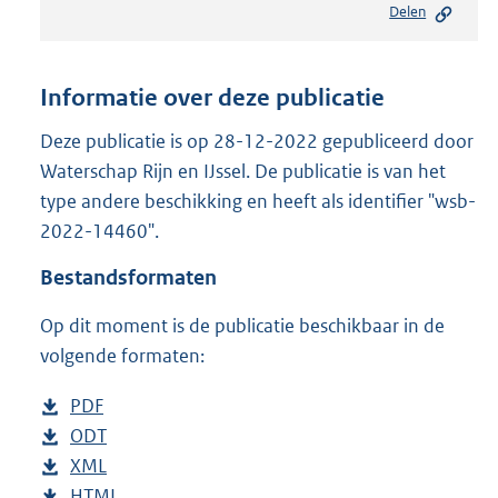
Delen
s
t
a
n
Informatie over deze publicatie
d
s
Deze publicatie is op 28-12-2022 gepubliceerd door
g
Waterschap Rijn en IJssel. De publicatie is van het
r
type andere beschikking en heeft als identifier "wsb-
o
2022-14460".
o
t
Bestandsformaten
t
e
Op dit moment is de publicatie beschikbaar in de
:
2
volgende formaten:
3
6
D
PDF
b
K
o
D
ODT
e
b
b
w
o
D
XML
s
e
b
n
w
o
D
HTML
t
s
e
b