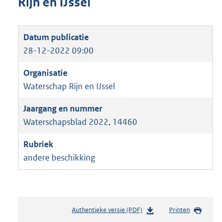
Rijn en IJssel
28-12-2022 09:00
Waterschap Rijn en IJssel
Waterschapsblad 2022, 14460
andere beschikking
Authentieke versie (PDF)
b
Printen
e