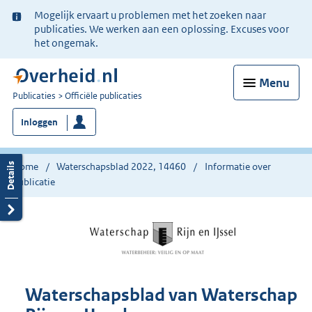
Ter
Mogelijk ervaart u problemen met het zoeken naar
informatie:
publicaties. We werken aan een oplossing. Excuses voor
het ongemak.
Menu
U
Publicaties
Officiële publicaties
bent
Inloggen
nu
hier:
Home
Waterschapsblad 2022, 14460
Informatie over
publicatie
Waterschapsblad van Waterschap