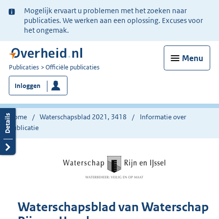
Ter
Mogelijk ervaart u problemen met het zoeken naar
informatie:
publicaties. We werken aan een oplossing. Excuses voor
het ongemak.
Menu
U
Publicaties
Officiële publicaties
bent
Inloggen
nu
hier:
Home
Waterschapsblad 2021, 3418
Informatie over
publicatie
Waterschapsblad van Waterschap