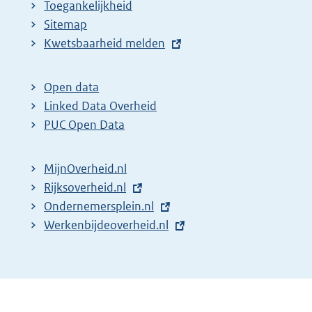
Toegankelijkheid
Sitemap
E
Kwetsbaarheid melden
x
t
Open data
e
Linked Data Overheid
r
PUC Open Data
n
e
MijnOverheid.nl
l
E
Rijksoverheid.nl
i
x
E
Ondernemersplein.nl
n
t
x
E
Werkenbijdeoverheid.nl
k
e
t
x
:
r
e
t
n
r
e
e
n
r