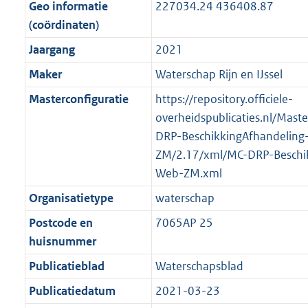
f
n
i
e
b
b
b
7
Geo informatie
227034.24 436408.87
o
r
o
f
n
i
K
(coördinaten)
o
o
r
o
f
n
b
Jaargang
2021
t
o
m
r
o
f
t
t
Maker
Waterschap Rijn en IJssel
a
m
r
o
e
t
a
a
m
r
Masterconfiguratie
https://repository.officiele-
:
e
t
a
a
m
overheidspublicaties.nl/Mast
2
:
t
a
a
DRP-BeschikkingAfhandeling
K
2
t
a
ZM/2.17/xml/MC-DRP-Beschik
b
K
t
Web-ZM.xml
b
Organisatietype
waterschap
Postcode en
7065AP 25
huisnummer
Publicatieblad
Waterschapsblad
Publicatiedatum
2021-03-23