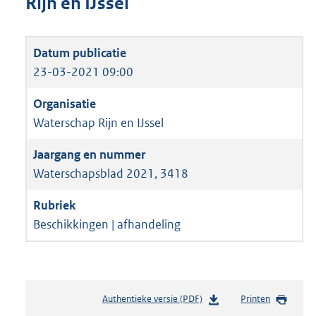
Rijn en IJssel
23-03-2021 09:00
Waterschap Rijn en IJssel
Waterschapsblad 2021, 3418
Beschikkingen | afhandeling
Authentieke versie (PDF)
b
Printen
e