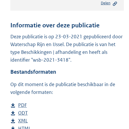
Delen
s
t
a
n
Informatie over deze publicatie
d
s
Deze publicatie is op 23-03-2021 gepubliceerd door
g
Waterschap Rijn en IJssel. De publicatie is van het
r
type Beschikkingen | afhandeling en heeft als
o
identifier "wsb-2021-3418".
o
t
Bestandsformaten
t
e
Op dit moment is de publicatie beschikbaar in de
:
2
volgende formaten:
0
9
D
PDF
b
K
o
D
ODT
e
b
b
w
o
D
XML
s
e
b
n
w
o
D
HTML
t
s
e
b