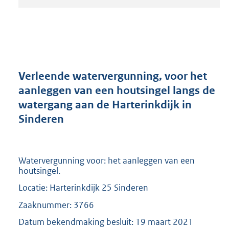
t
a
n
d
s
g
r
Verleende watervergunning, voor het
o
aanleggen van een houtsingel langs de
o
watergang aan de Harterinkdijk in
t
t
Sinderen
e
:
2
0
Watervergunning voor: het aanleggen van een
houtsingel.
9
K
Locatie: Harterinkdijk 25 Sinderen
b
Zaaknummer: 3766
Datum bekendmaking besluit: 19 maart 2021