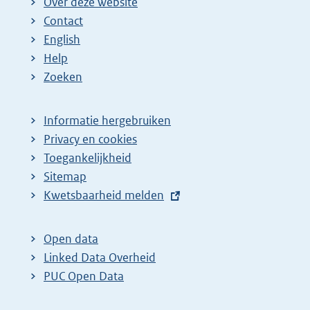
Over deze website
Contact
English
Help
Zoeken
Informatie hergebruiken
Privacy en cookies
Toegankelijkheid
Sitemap
E
Kwetsbaarheid melden
x
t
Open data
e
Linked Data Overheid
r
PUC Open Data
n
e