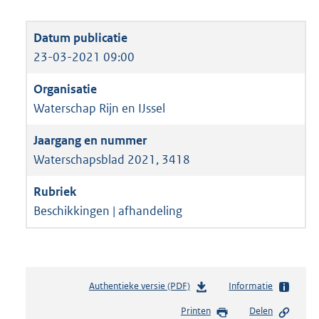
23-03-2021 09:00
Waterschap Rijn en IJssel
Waterschapsblad 2021, 3418
Beschikkingen | afhandeling
Authentieke versie (PDF)
b
Informatie
e
Printen
Delen
s