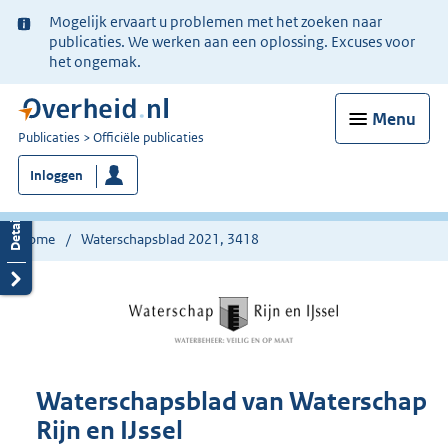
Ter
Mogelijk ervaart u problemen met het zoeken naar
informatie:
publicaties. We werken aan een oplossing. Excuses voor
het ongemak.
Menu
U
Publicaties
Officiële publicaties
bent
Inloggen
nu
hier:
Home
Waterschapsblad 2021, 3418
Waterschapsblad van Waterschap
Rijn en IJssel