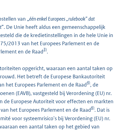
stellen van „
één enkel Europees „rulebook” dat
t
”. De Unie heeft aldus een gemeenschappelijk
teld die de kredietinstellingen in de hele Unie in
 575/2013 van het Europees Parlement en de
3)
arlement en de Raad
.
oriteiten opgericht, waaraan een aantal taken op
trouwd. Het betreft de Europese Bankautoriteit
4)
 van het Europees Parlement en de Raad
, de
oenen (EAVB), vastgesteld bij Verordening (EU) nr.
n de Europese Autoriteit voor effecten en markten
6)
0 van het Europees Parlement en de Raad
. Dat is
té voor systeemrisico's bij Verordening (EU) nr.
 waaraan een aantal taken op het gebied van