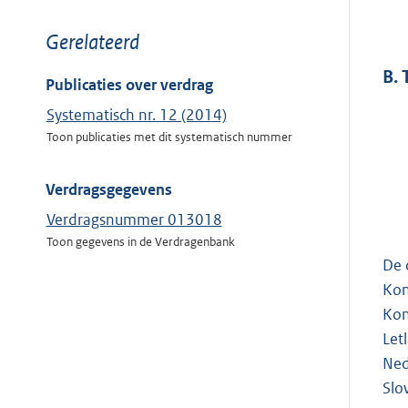
Toon
Gerelateerd
meer
B.
van:
Publicaties over verdrag
Systematisch nr. 12 (2014)
Toon publicaties met dit systematisch nummer
Verdragsgegevens
Verdragsnummer 013018
Toon gegevens in de Verdragenbank
De 
Kon
Kon
Let
Ned
Slo