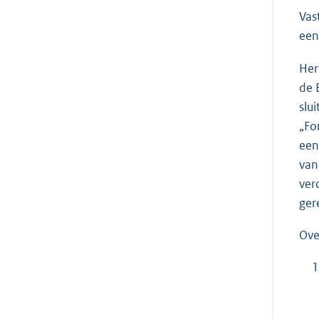
Vas
een
Her
de 
slu
„Fo
een
van
ver
ger
Ove
1