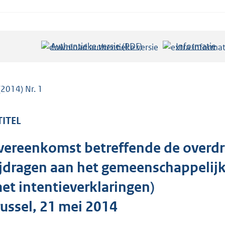
Authentieke versie (PDF)
b
Informatie
e
s
t
(2014) Nr. 1
a
n
TITEL
d
s
ereenkomst betreffende de overdra
g
jdragen aan het gemeenschappelijk
r
o
et intentieverklaringen)
o
ussel, 21 mei 2014
t
t