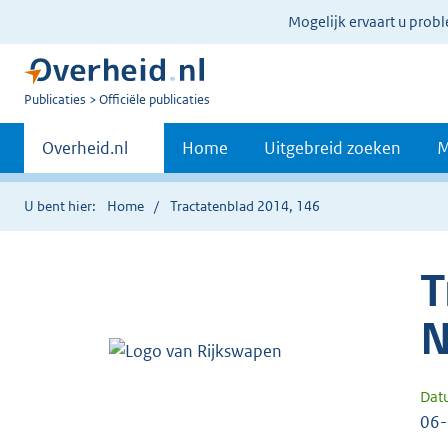
Ter
Mogelijk ervaart u prob
informatie:
U
Publicaties
Officiële publicaties
bent
Primaire
nu
Andere
Overheid.nl
Home
Uitgebreid zoeken
M
hier:
sites
navigatie
binnen
U bent hier:
Home
Tractatenblad 2014, 146
T
N
Dat
06-