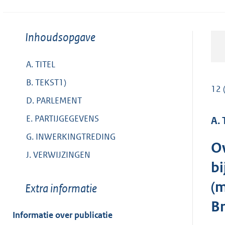
Toon
Inhoudsopgave
meer
van:
A. TITEL
B. TEKST1)
12 
D. PARLEMENT
E. PARTIJGEGEVENS
A. 
G. INWERKINGTREDING
Ov
J. VERWIJZINGEN
bi
(m
Toon
Extra informatie
meer
Br
van:
Informatie over publicatie