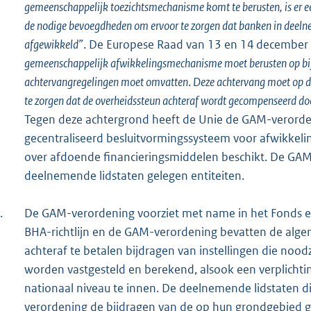
gemeenschappelijk toezichtsmechanisme komt te berusten, is er
de nodige bevoegdheden om ervoor te zorgen dat banken in deel
afgewikkeld”
. De Europese Raad van 13 en 14 december 2
gemeenschappelijk afwikkelingsmechanisme moet berusten op bijdra
achtervangregelingen moet omvatten
.
Deze achtervang moet op de
te zorgen dat de overheidssteun achteraf wordt gecompenseerd doo
Tegen deze achtergrond heeft de Unie de GAM-verordeni
gecentraliseerd besluitvormingssysteem voor afwikkelin
over afdoende financieringsmiddelen beschikt. De GAM-
deelnemende lidstaten gelegen entiteiten.
.
De GAM-verordening voorziet met name in het Fonds en
BHA-richtlijn en de GAM-verordening bevatten de alge
achteraf te betalen bijdragen van instellingen die noodz
worden vastgesteld en berekend, alsook een verplichti
nationaal niveau te innen. De deelnemende lidstaten d
verordening de bijdragen van de op hun grondgebied ge