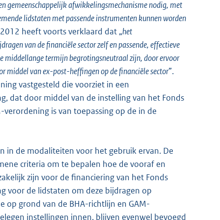
 een gemeenschappelijk afwikkelingsmechanisme nodig, met
nemende lidstaten met passende instrumenten kunnen worden
012 heeft voorts verklaard dat „
het
gen van de financiële sector zelf en passende, effectieve
 middellange termijn begrotingsneutraal zijn, door ervoor
r middel van ex-post-heffingen op de financiële sector
”.
ng vastgesteld die voorziet in een
g, dat door middel van de instelling van het Fonds
verordening is van toepassing op de in de
 in de modaliteiten voor het gebruik ervan. De
mene criteria om te bepalen hoe de vooraf en
akelijk zijn voor de financiering van het Fonds
ng voor de lidstaten om deze bijdragen op
ie op grond van de BHA-richtlijn en GAM-
legen instellingen innen, blijven evenwel bevoegd