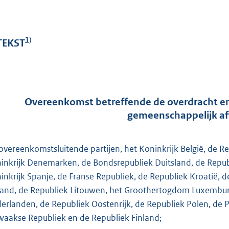
e
:
1
1)
 TEKST
6
8
K
b
Overeenkomst betreffende de overdracht en 
gemeenschappelijk af
overeenkomstsluitende partijen, het Koninkrijk België, de Rep
inkrijk Denemarken, de Bondsrepubliek Duitsland, de Republi
inkrijk Spanje, de Franse Republiek, de Republiek Kroatië, d
land, de Republiek Litouwen, het Groothertogdom Luxemburg,
erlanden, de Republiek Oostenrijk, de Republiek Polen, de P
waakse Republiek en de Republiek Finland;