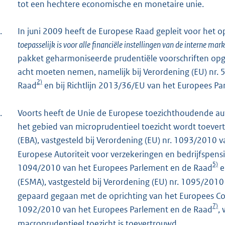
tot een hechtere economische en monetaire unie.
.
In juni 2009 heeft de Europese Raad gepleit voor het op
toepasselijk is voor alle financiële instellingen van de interne mark
pakket geharmoniseerde prudentiële voorschriften opges
acht moeten nemen, namelijk bij Verordening (EU) nr.
2)
Raad
en bij Richtlijn 2013/36/EU van het Europees P
.
Voorts heeft de Unie de Europese toezichthoudende aut
het gebied van microprudentieel toezicht wordt toever
(EBA), vastgesteld bij Verordening (EU) nr. 1093/2010
Europese Autoriteit voor verzekeringen en bedrijfspensi
5)
1094/2010 van het Europees Parlement en de Raad
e
(ESMA), vastgesteld bij Verordening (EU) nr. 1095/201
gepaard gegaan met de oprichting van het Europees Comi
7)
1092/2010 van het Europees Parlement en de Raad
,
macroprudentieel toezicht is toevertrouwd.