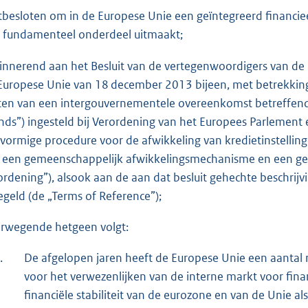
tbesloten om in de Europese Unie een geïntegreerd financi
 fundamenteel onderdeel uitmaakt;
innerend aan het Besluit van de vertegenwoordigers van de 
Europese Unie van 18 december 2013 bijeen, met betrekking
iten van een intergouvernementele overeenkomst betreffend
nds”) ingesteld bij Verordening van het Europees Parlement 
vormige procedure voor de afwikkeling van kredietinstelli
 een gemeenschappelijk afwikkelingsmechanisme en een ge
ordening”), alsook aan de aan dat besluit gehechte beschrij
egeld (de „Terms of Reference”);
rwegende hetgeen volgt:
.
De afgelopen jaren heeft de Europese Unie een aantal 
voor het verwezenlijken van de interne markt voor fin
financiële stabiliteit van de eurozone en van de Unie a