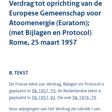
Verdrag tot oprichting van de
o
t
Europese Gemeenschap voor
t
e
Atoomenergie (Euratom);
:
6
(met Bijlagen en Protocol)
6
K
Rome, 25 maart 1957
b
B. TEKST
De Franse tekst van Verdrag, Bijlagen en Protocol is
geplaatst in
Trb.
1957, 75
; de Nederlandse tekst is
geplaatst in
Trb.
1957, 92
. Zie ook
Trb.
1976, 79
.
Voor wijzigingen van het Verdrag zie rubriek J van