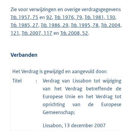
Zie voor verwijzingen en overige verdragsgegevens
Trb.
1957, 75
en
92
,
Trb.
1976, 79
,
Trb.
1981, 130
,
Trb.
1985, 27
,
Trb.
1986, 29
,
Trb.
1995, 78
,
Trb.
2004,
121
,
Trb.
2007, 117
en
Trb.
2008, 52
.
Verbanden
Het Verdrag is gewijzigd en aangevuld door:
Titel
:
Verdrag van Lissabon tot wijziging
van het Verdrag betreffende de
Europese Unie en het Verdrag tot
oprichting van de Europese
Gemeenschap;
Lissabon, 13 december 2007