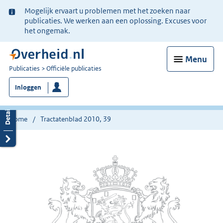
Ter
Mogelijk ervaart u problemen met het zoeken naar
informatie:
publicaties. We werken aan een oplossing. Excuses voor
het ongemak.
Menu
U
Publicaties
Officiële publicaties
bent
Inloggen
nu
hier:
Home
Tractatenblad 2010, 39