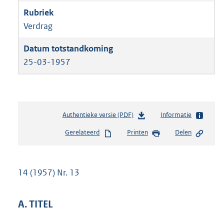
Verdrag
25-03-1957
Authentieke versie (PDF)
b
Informatie
e
Gerelateerd
Printen
Delen
s
t
a
n
14 (1957) Nr. 13
d
s
g
A. TITEL
r
o