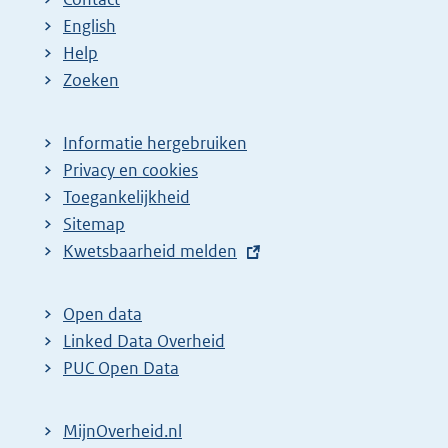
English
Help
Zoeken
Informatie hergebruiken
Privacy en cookies
Toegankelijkheid
Sitemap
E
Kwetsbaarheid melden
x
t
Open data
e
Linked Data Overheid
r
PUC Open Data
n
e
MijnOverheid.nl
l