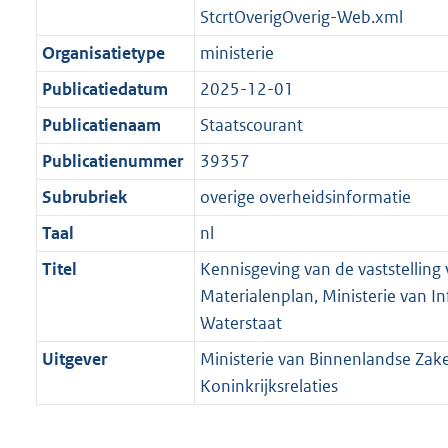
t
a
StcrtOverigOverig-Web.xml
b
K
t
b
Organisatietype
ministerie
Publicatiedatum
2025-12-01
Publicatienaam
Staatscourant
Publicatienummer
39357
Subrubriek
overige overheidsinformatie
Taal
nl
Titel
Kennisgeving van de vaststelling v
Materialenplan, Ministerie van In
Waterstaat
Uitgever
Ministerie van Binnenlandse Zak
Koninkrijksrelaties