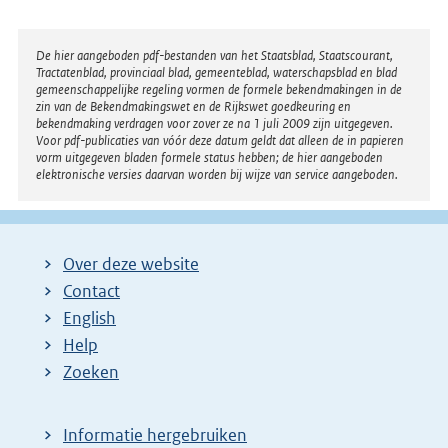
Disclaimer
De hier aangeboden pdf-bestanden van het Staatsblad, Staatscourant,
Tractatenblad, provinciaal blad, gemeenteblad, waterschapsblad en blad
gemeenschappelijke regeling vormen de formele bekendmakingen in de
zin van de Bekendmakingswet en de Rijkswet goedkeuring en
bekendmaking verdragen voor zover ze na 1 juli 2009 zijn uitgegeven.
Voor pdf-publicaties van vóór deze datum geldt dat alleen de in papieren
vorm uitgegeven bladen formele status hebben; de hier aangeboden
elektronische versies daarvan worden bij wijze van service aangeboden.
Over deze website
Contact
English
Help
Zoeken
Informatie hergebruiken