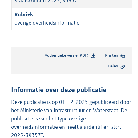
Staatscourant 2025, 39357
overige overheidsinformatie
Authentieke versie (PDF)
b
Printen
e
Delen
s
t
a
n
Informatie over deze publicatie
d
s
Deze publicatie is op 01-12-2025 gepubliceerd door
g
het Ministerie van Infrastructuur en Waterstaat. De
r
publicatie is van het type overige
o
overheidsinformatie en heeft als identifier "stcrt-
o
t
2025-39357".