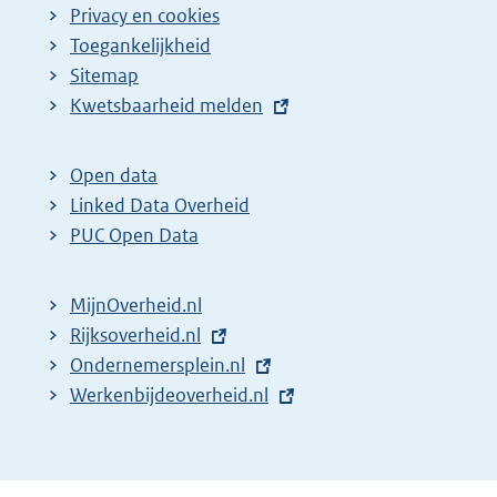
Privacy en cookies
Toegankelijkheid
Sitemap
E
Kwetsbaarheid melden
x
t
Open data
e
Linked Data Overheid
r
PUC Open Data
n
e
MijnOverheid.nl
l
E
Rijksoverheid.nl
i
x
E
Ondernemersplein.nl
n
t
x
E
Werkenbijdeoverheid.nl
k
e
t
x
:
r
e
t
n
r
e