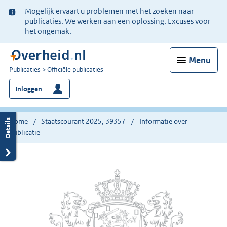
Ter
Mogelijk ervaart u problemen met het zoeken naar
informatie:
publicaties. We werken aan een oplossing. Excuses voor
het ongemak.
Menu
U
Publicaties
Officiële publicaties
bent
Inloggen
nu
hier:
Home
Staatscourant 2025, 39357
Informatie over
publicatie